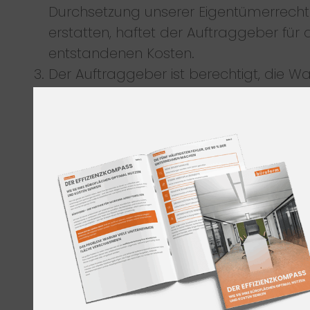
Durchsetzung unserer Eigentümerrecht
erstatten, haftet der Auftraggeber für 
entstandenen Kosten.
Der Auftraggeber ist berechtigt, die W
ordentlichen Geschäftsgang weiter zu
veräußern, er tritt uns jedoch bereits jet
Forderungen in Höhe des Faktura-
Endbetrages (einschließlich Mehrwertst
ab, die ihm aus Weiterveräußerung g
seine Abnehmer oder Dritte erwachsen.
Einziehung dieser Forderung bleibt der
Auftraggeber auch nach der Abtretun
ermächtigt. Unsere Befugnis, die Ford
selbst einzuziehen, bleibt hiervon unber
Wir verpflichten uns jedoch, die Forder