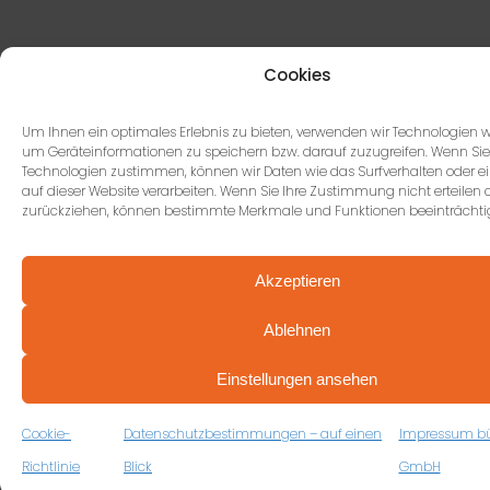
Cookies
Um Ihnen ein optimales Erlebnis zu bieten, verwenden wir Technologien w
um Geräteinformationen zu speichern bzw. darauf zuzugreifen. Wenn Sie
Technologien zustimmen, können wir Daten wie das Surfverhalten oder ei
auf dieser Website verarbeiten. Wenn Sie Ihre Zustimmung nicht erteilen 
zurückziehen, können bestimmte Merkmale und Funktionen beeinträchti
Akzeptieren
Ablehnen
PROFESSIONELL BERATEN VON ANFANG AN
VEREINBAREN SIE JETZT IHRE
Einstellungen ansehen
KOSTENFREIE ERSTBERATUNG
ZUM RÜCKRUFFORMULAR
Cookie-
Datenschutzbestimmungen – auf einen
Impressum b
Richtlinie
Blick
GmbH