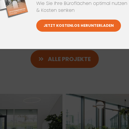
Wie Sie Ihre Büroflächen optimal nutzen
& Kosten senken
E
NEUESTEN
PR
JETZT KOSTENLOS HERUNTERLADEN
ALLE PROJEKTE