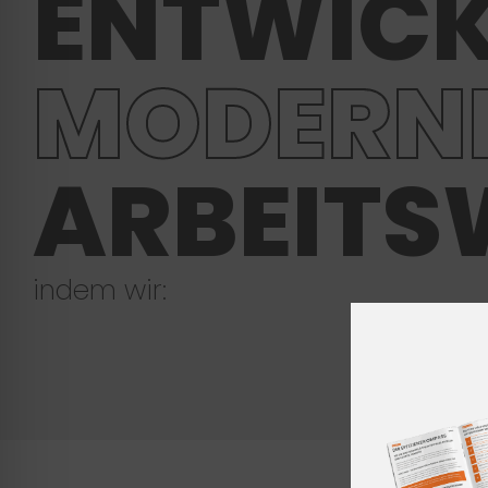
ENTWICK
MODERN
ARBEITS
indem wir: