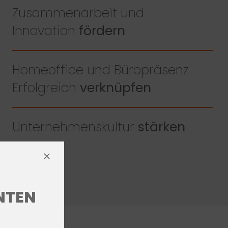
Zusammenarbeit und
Innovation
fördern
Homeoffice und Büropräsenz
Erfolgreich
verknüpfen
Unternehmenskultur
stärken
ENTEN