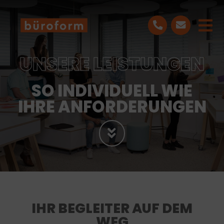
Skip
to
Tog
content
Nav
UNSERE LEISTUNGEN
LEISTUNGEN
SO INDIVIDUELL WIE
PROJEKTE
IHRE ANFORDERUNGEN
ÜBER UNS
BLOG
KONTAKT
IHR BEGLEITER AUF DEM
WEG