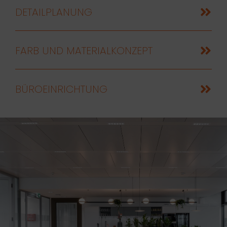
DETAILPLANUNG
FARB UND MATERIALKONZEPT
BÜROEINRICHTUNG