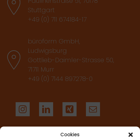
Paulinenstraße 51, 70178
Stuttgart
+49 (0) 711 674184-17
büroform GmbH,
Ludwigsburg
Gottlieb-Daimler-Strasse 50,
71711 Murr
+49 (0) 7144 897278-0
Cookies