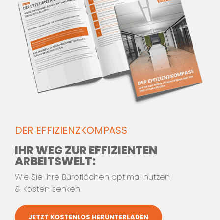
LIEFERUNG UND MONTAGE DER
MÖBLIERUNG
AUSFÜHRUNG VON
SONDERELEMENTEN UND
SCHREINERARBEITEN
DER EFFIZIENZKOMPASS
IHR WEG ZUR EFFIZIENTEN
UMSETZUNG ALS GU, ALLE
ARBEITSWELT:
BAULEISTUNGEN AUS EINER HAND
Wie Sie Ihre Büroflächen optimal nutzen
& Kosten senken
JETZT KOSTENLOS HERUNTERLADEN