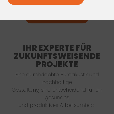
MIT UNS ANS ZIEL
IHR EXPERTE FÜR
ZUKUNFTSWEISENDE
PROJEKTE
Eine durchdachte Büroakustik und
nachhaltige
Gestaltung sind entscheidend für ein
gesundes
und produktives Arbeitsumfeld.