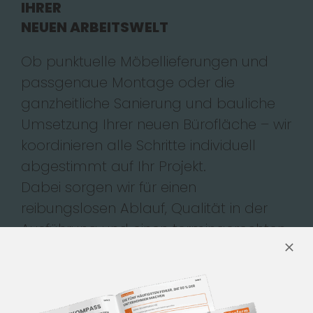
IHRER
NEUEN ARBEITSWELT
Ob punktuelle Möbellieferungen und
passgenaue Montage oder die
ganzheitliche Sanierung und bauliche
Umsetzung Ihrer neuen Bürofläche – wir
koordinieren alle Schritte individuell
abgestimmt auf Ihr Projekt.
Dabei sorgen wir für einen
reibungslosen Ablauf, Qualität in der
Ausführung und einen termingerechten
Projektabschluss, damit Ihre neue
Arbeitswelt Realität wird.