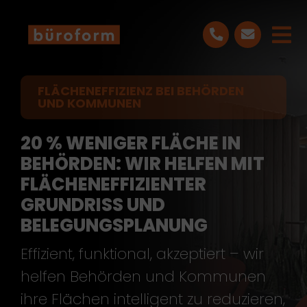
Skip
to
Tog
content
Nav
LEISTUNGEN
FLÄCHENEFFIZIENZ BEI BEHÖRDEN
UND KOMMUNEN
PROJEKTE
20 % WENIGER FLÄCHE IN
BEHÖRDEN: WIR HELFEN MIT
ÜBER UNS
FLÄCHENEFFIZIENTER
GRUNDRISS UND
BLOG
BELEGUNGSPLANUNG
Effizient, funktional, akzeptiert – wir
KONTAKT
helfen Behörden und Kommunen
ihre Flächen intelligent zu reduzieren,