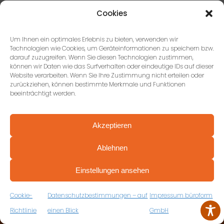
Unsere 5 Ziele für ein erfolgreiches
Cookies
Projekt.
Um Ihnen ein optimales Erlebnis zu bieten, verwenden wir
Technologien wie Cookies, um Geräteinformationen zu speichern bzw.
ZU UNSEREN ZIELEN
darauf zuzugreifen. Wenn Sie diesen Technologien zustimmen,
können wir Daten wie das Surfverhalten oder eindeutige IDs auf dieser
Website verarbeiten. Wenn Sie Ihre Zustimmung nicht erteilen oder
zurückziehen, können bestimmte Merkmale und Funktionen
beeinträchtigt werden.
Akzeptieren
Ablehnen
PROFESSIONELL BERATEN VON ANFANG AN
VEREINBAREN SIE JETZT IHRE
KONTAKTIEREN SIE UNS
Einstellungen ansehen
KOSTENFREIE ERSTBERATUNG
ZUM RÜCKRUFFORMULAR
Cookie-
Datenschutzbestimmungen – auf
Impressum büroform
büroform GmbH, Stuttgart
Richtlinie
einen Blick
GmbH