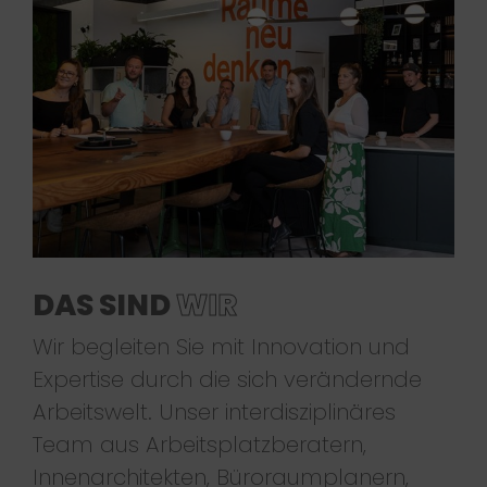
DAS SIND
WIR
Wir begleiten Sie mit Innovation und
Expertise durch die sich verändernde
Arbeitswelt. Unser interdisziplinäres
Team aus Arbeitsplatzberatern,
Innenarchitekten, Büroraumplanern,