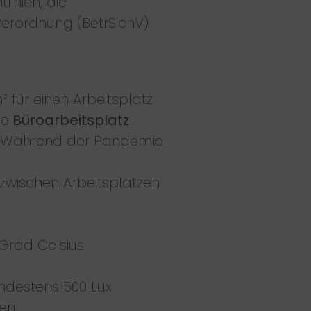
linien, die
verordnung (BetrSichV)
 für einen Arbeitsplatz
ie
Büroarbeitsplatz
en. Während der Pandemie
wischen Arbeitsplätzen
 Grad Celsius
ndestens 500 Lux
en.