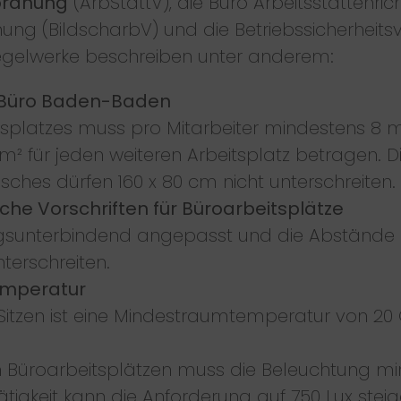
ordnung
(ArbStättV), die Büro Arbeitsstättenricht
ung (BildscharbV) und die Betriebssicherheits
egelwerke beschreiben unter anderem:
z Büro Baden-Baden
splatzes muss pro Mitarbeiter mindestens 8 m²
² für jeden weiteren Arbeitsplatz betragen. D
isches dürfen 160 x 80 cm nicht unterschreit
iche Vorschriften für Büroarbeitsplätze
sunterbindend angepasst und die Abstände z
nterschreiten.
Temperatur
 Sitzen ist eine Mindestraumtemperatur von 20
An Büroarbeitsplätzen muss die Beleuchtung mi
tigkeit kann die Anforderung auf 750 Lux steig