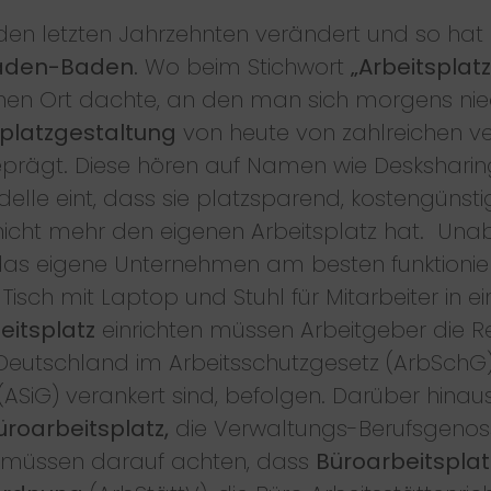
 den letzten Jahrzehnten verändert und so hat
Baden-Baden.
Wo beim Stichwort
„Arbeitsplat
einen Ort dachte, an den man sich morgens ni
splatzgestaltung
von heute von zahlreichen v
prägt. Diese hören auf Namen wie Desksharing
elle eint, dass sie platzsparend, kostengünstig
r nicht mehr den eigenen Arbeitsplatz hat. Un
das eigene Unternehmen am besten funktioniert,
 Tisch mit Laptop und Stuhl für Mitarbeiter in 
eitsplatz
einrichten müssen Arbeitgeber die 
n Deutschland im Arbeitsschutzgesetz (ArbSchG
(ASiG) verankert sind, befolgen. Darüber hinaus 
üroarbeitsplatz,
die Verwaltungs-Berufsgenos
 müssen darauf achten, dass
Büroarbeitsplat