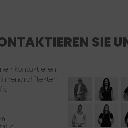
ONTAKTIEREN SIE U
nen kontaktieren
 Innenarchitekten
is.
en!
278-0