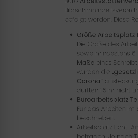
Büro
Arbeitsstättenver
Bildschirmarbeitsverordn
befolgt werden. Diese R
Größe Arbeitsplat
Die Größe des Arbeit
sowie mindestens 6 m
Maße
eines Schreibt
wurden die
„gesetzl
Corona“
ansteckung
durften 1,5 m nicht u
Büroarbeitsplatz 
Für das Arbeiten im
beschrieben.
Arbeitsplatz Licht 
betragen. Je nach Tä