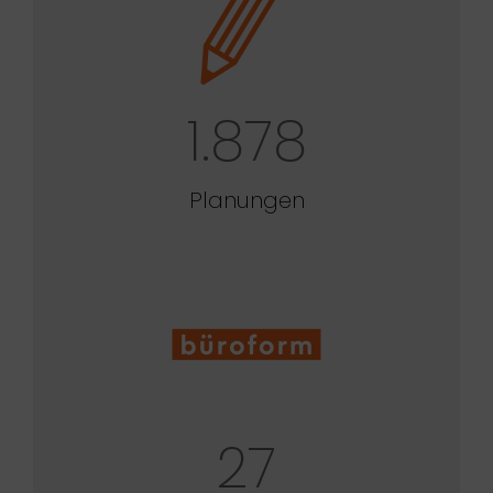
1.878
Planungen
27