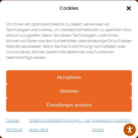
büroform GmbH, Stuttgart
Cookies
Paulinenstraße 51, 70178
Stuttgart
Um Ihnen ein optimales Erlebnis zu bieten, verwenden wir
Technologien wie Cookies, um Geräteinformationen zu speichern bzw.
+49 (0) 711 674184-17
darauf zuzugreifen. Wenn Sie diesen Technologien zustimmen,
können wir Daten wie das Surfverhalten oder eindeutige IDs auf dieser
Website verarbeiten. Wenn Sie Ihre Zustimmung nicht erteilen oder
zurückziehen, können bestimmte Merkmale und Funktionen
büroform GmbH,
beeinträchtigt werden.
Ludwigsburg
Gottlieb-Daimler-Strasse 50,
Akzeptieren
71711 Murr
+49 (0) 7144 897278-0
Ablehnen
PROFESSIONELL BERATEN VON ANFANG AN
VEREINBAREN SIE JETZT IHRE
Einstellungen ansehen
KOSTENFREIE ERSTBERATUNG
ZUM RÜCKRUFFORMULAR
Cookie-
Datenschutzbestimmungen – auf
Impressum büroform
Richtlinie
einen Blick
GmbH