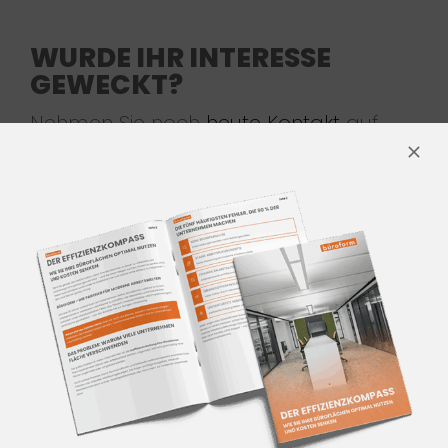
WURDE IHR INTERESSE
GEWECKT?
Nehmen Sie noch
heute Kontakt
auf.
Weitere Informationen zu Arbeitsplatz
Büro finden Sie
hier.
KONTAKTIEREN SIE UNS