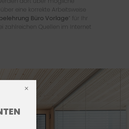
r werden dort über mögliche
über eine korrekte Arbeitsweise
belehrung Büro Vorlage
“ für Ihr
 zahlreichen Quellen im Internet
ENTEN