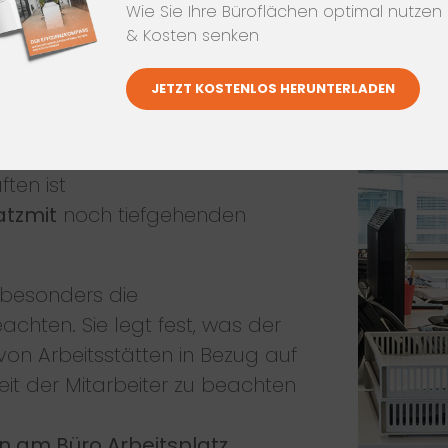
EN
Wie Sie Ihre Büroflächen optimal nutzen
& Kosten senken
tzgeber darüber hinaus
JETZT KOSTENLOS HERUNTERLADEN
, sozusagen eine
liste
“ verfasst:Die Basis Regeln
Arbeitsschutzgesetz (ArbSchG)
ten ist
atzmit
noch tiefgehenden
 besonders die
chten. Sie legt fest, was der
von Arbeitsstätten in Bezug auf
it der Mitarbeiter zu beachten
n am Büro Arbeitsplatz
.