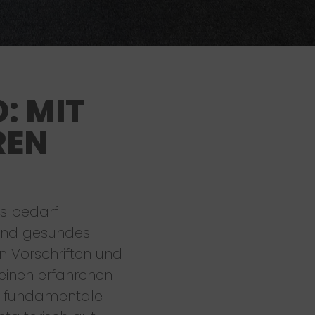
: MIT
REN
es bedarf
 und gesundes
n Vorschriften und
 einen erfahrenen
 fundamentale