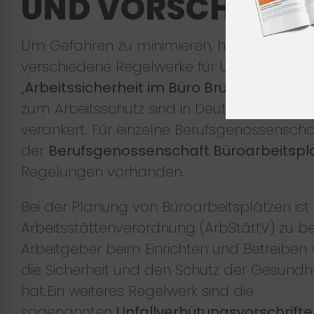
UND VORSCHRIFT
Um Gefahren zu minimieren, hat der Gese
verschiedene Regelwerke für Unternehmen
„
Arbeitssicherheit im Büro Bruchsal Check
zum Arbeitsschutz sind in Deutschland im 
verankert. Für einzelne Berufsgenossenschaf
der
Berufsgenossenschaft Büroarbeitspl
Regelungen vorhanden.
Bei der Planung von Büroarbeitsplätzen ist
Arbeitsstättenverordnung (ArbStättV) zu bea
Arbeitgeber beim Einrichten und Betreiben 
die Sicherheit und den Schutz der Gesundhe
hat.Ein weiteres Regelwerk sind die
sogenannten
Unfallverhütungsvorschrifte