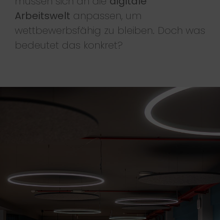
müssen sich an die
digitale
Arbeitswelt
anpassen, um
wettbewerbsfähig zu bleiben. Doch was
bedeutet das konkret?