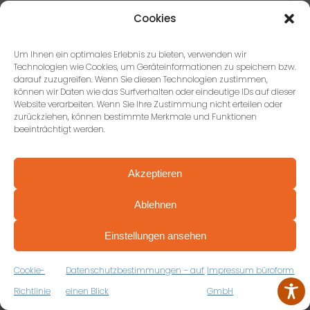
Trotz Corona zügige Lieferung. Schnelle Montage und
Cookies
hoher Qualitätsstandard. Jederzeit wieder.
Um Ihnen ein optimales Erlebnis zu bieten, verwenden wir
Technologien wie Cookies, um Geräteinformationen zu speichern bzw.
darauf zuzugreifen. Wenn Sie diesen Technologien zustimmen,
können wir Daten wie das Surfverhalten oder eindeutige IDs auf dieser
Website verarbeiten. Wenn Sie Ihre Zustimmung nicht erteilen oder
zurückziehen, können bestimmte Merkmale und Funktionen
beeinträchtigt werden.
HABEN WIR IHR
Akzeptieren
INTERESSE GEWECKT?
Ablehnen
Kontaktieren Sie uns – wir freuen
PROFESSIONELL BERATEN VON ANFANG AN
uns auf Ihr Projekt!
VEREINBAREN SIE JETZT IHRE
Einstellungen ansehen
KOSTENFREIE ERSTBERATUNG
ZUM RÜCKRUFFORMULAR
Cookie-
Datenschutzbestimmungen – auf
Impressum büroform
JETZT KONTAKT
AUFNEHMEN
Richtlinie
einen Blick
GmbH