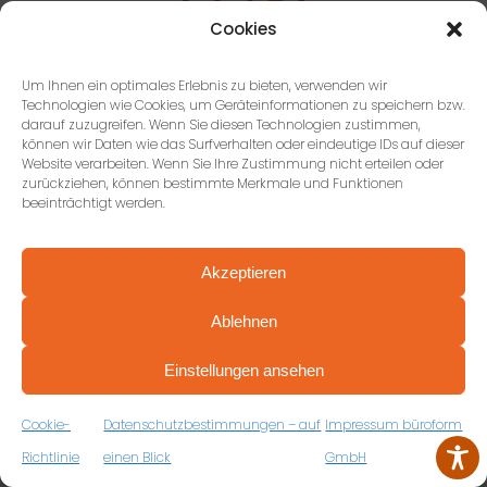
Cookies
965.415
Um Ihnen ein optimales Erlebnis zu bieten, verwenden wir
Technologien wie Cookies, um Geräteinformationen zu speichern bzw.
darauf zuzugreifen. Wenn Sie diesen Technologien zustimmen,
können wir Daten wie das Surfverhalten oder eindeutige IDs auf dieser
verplante Möbelstücke
Website verarbeiten. Wenn Sie Ihre Zustimmung nicht erteilen oder
zurückziehen, können bestimmte Merkmale und Funktionen
beeinträchtigt werden.
Akzeptieren
Ablehnen
PROFESSIONELL BERATEN VON ANFANG AN
VEREINBAREN SIE JETZT IHRE
Einstellungen ansehen
KOSTENFREIE ERSTBERATUNG
1.503
ZUM RÜCKRUFFORMULAR
Cookie-
Datenschutzbestimmungen – auf
Impressum büroform
Richtlinie
einen Blick
GmbH
zufriedene Kunden