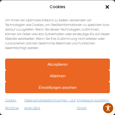
Cookies
Bjoern Nuernberger
Um Ihnen ein optimales Erlebnis zu bieten, verwenden wir
Technologien wie Cookies, um Geräteinformationen zu speichern bzw.
108 Rezensionen
darauf zuzugreifen. Wenn Sie diesen Technologien zustimmen,
können wir Daten wie das Surfverhalten oder eindeutige IDs auf dieser
Website verarbeiten. Wenn Sie Ihre Zustimmung nicht erteilen oder
vor 2 Jahren
zurückziehen, können bestimmte Merkmale und Funktionen
beeinträchtigt werden.
Sehr guter Partner in Sachen Büroausstattung und
super nette und umgängliche Ansprechpartner
Akzeptieren
Ablehnen
PROFESSIONELL BERATEN VON ANFANG AN
VEREINBAREN SIE JETZT IHRE
Einstellungen ansehen
Holger Stolz
KOSTENFREIE ERSTBERATUNG
ZUM RÜCKRUFFORMULAR
31 Rezensionen
Cookie-
Datenschutzbestimmungen – auf
Impressum büroform
Richtlinie
einen Blick
GmbH
vor 3 Jahren