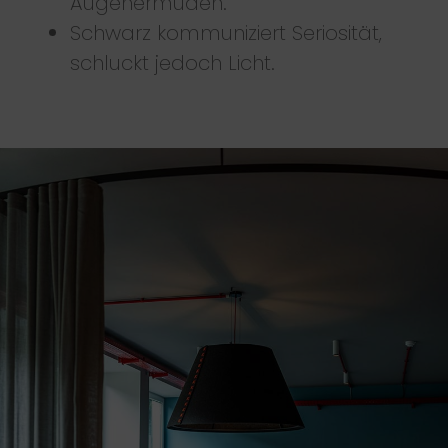
Augenermüden.
Schwarz kommuniziert Seriosität,
schluckt jedoch Licht.