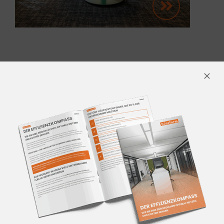
IHR PARTNER
FÜR
EFFIZIENTE BÜROPLANUNG
UND KREATIVE
EINRICHTUNGSKONZEPTE.
Wir begleiten Sie in allen Phasen und
bringen Ihr Projekt zum Erfolg.