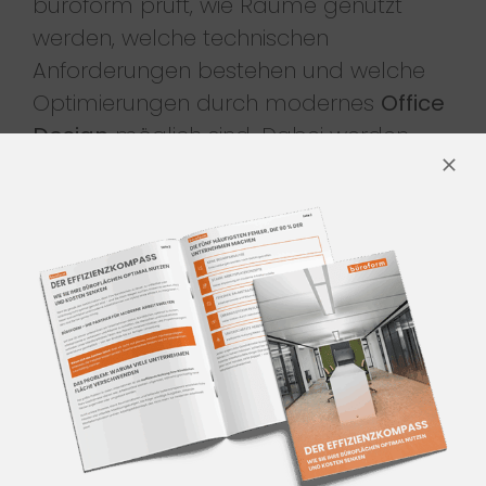
büroform prüft, wie Räume genutzt
werden, welche technischen
Anforderungen bestehen und welche
Optimierungen durch modernes
Office
Design
möglich sind. Dabei werden
auch Trends neuer Arbeitswelten
berücksichtigt, um zukunftsfähige
Lösungen zu entwickeln.
Im nächsten Schritt entsteht ein
konkretes Konzept: Möblierung,
Digitalisierung, Zonierung der
Arbeitsbereiche und ergonomische
Arbeitsplatzgestaltung
werden
individuell abgestimmt. Unternehmen
können dadurch ihre
Bürofläche