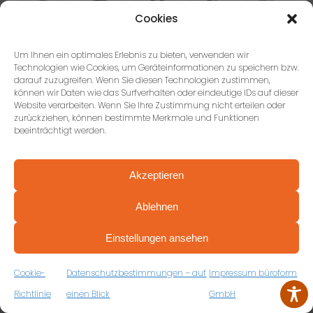
Cookies
Um Ihnen ein optimales Erlebnis zu bieten, verwenden wir
Technologien wie Cookies, um Geräteinformationen zu speichern bzw.
darauf zuzugreifen. Wenn Sie diesen Technologien zustimmen,
können wir Daten wie das Surfverhalten oder eindeutige IDs auf dieser
Website verarbeiten. Wenn Sie Ihre Zustimmung nicht erteilen oder
zurückziehen, können bestimmte Merkmale und Funktionen
beeinträchtigt werden.
Akzeptieren
FAQ
Ablehnen
PROFESSIONELL BERATEN VON ANFANG AN
VEREINBAREN SIE JETZT IHRE
Einstellungen ansehen
KOSTENFREIE ERSTBERATUNG
WAS BEDEUTET ES, EIN BÜRO ZU
ZUM RÜCKRUFFORMULAR
MODERNISIEREN?
Cookie-
Datenschutzbestimmungen – auf
Impressum büroform
Richtlinie
einen Blick
GmbH
WARUM SOLLTE MAN EIN BÜRO