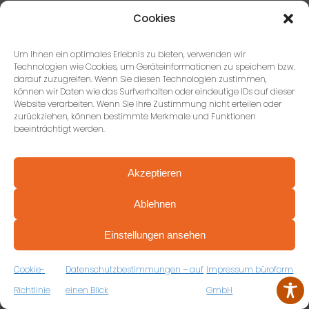
Cookies
Um Ihnen ein optimales Erlebnis zu bieten, verwenden wir
Technologien wie Cookies, um Geräteinformationen zu speichern bzw.
darauf zuzugreifen. Wenn Sie diesen Technologien zustimmen,
können wir Daten wie das Surfverhalten oder eindeutige IDs auf dieser
Website verarbeiten. Wenn Sie Ihre Zustimmung nicht erteilen oder
zurückziehen, können bestimmte Merkmale und Funktionen
beeinträchtigt werden.
AUSZUG UNSERER BEWERTUNGEN
Akzeptieren
DAS SAGEN UNSERE KUNDEN
Ablehnen
PROFESSIONELL BERATEN VON ANFANG AN
VEREINBAREN SIE JETZT IHRE
Einstellungen ansehen
KOSTENFREIE ERSTBERATUNG
ZUM RÜCKRUFFORMULAR
Cookie-
Datenschutzbestimmungen – auf
Impressum büroform
Richtlinie
einen Blick
GmbH
Pascal Renz