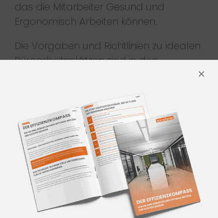
das die Mitarbeiter Gesund und
Ergonomisch Arbeiten können.
Die Vorgaben und Richtlinien zu idealen
Büroarbeitsplätzen sind in den
Arbeitsstätten Regeln (ASR) konkretisiert.
Der Flächenbedarf ist ein
Hauptkriterium bei den Büroplanungs
Richtlinien:
Für die heute gängigen
Bildschirmarbeitsplätze ist die
Mindestfläche von 8-10 m²
empfohlen.
Bei der Raumplanung je Mitarbeiter
ist zudem die Raumhöhe zu