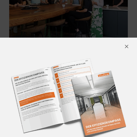
DAS SIND
WIR
Wir begleiten Sie mit Innovation und
Expertise durch die sich verändernde
Arbeitswelt. Unser interdisziplinäres
Team aus Arbeitsplatzberatern,
Innenarchitekten, Büroraumplanern,
Möbel-Designern, Projektmanagern
und Produktexperten entwickelt
zukunftsweisende Lösungen für