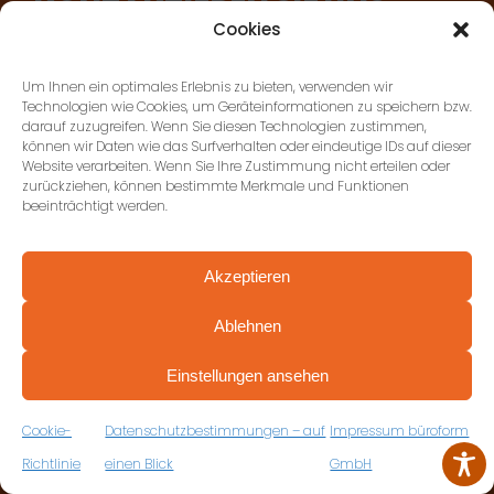
KONTAKTIEREN SIE UNS
Cookies
Um Ihnen ein optimales Erlebnis zu bieten, verwenden wir
büroform GmbH, Stuttgart
Technologien wie Cookies, um Geräteinformationen zu speichern bzw.
Paulinenstraße 51, 70178
darauf zuzugreifen. Wenn Sie diesen Technologien zustimmen,
können wir Daten wie das Surfverhalten oder eindeutige IDs auf dieser
Stuttgart
Website verarbeiten. Wenn Sie Ihre Zustimmung nicht erteilen oder
zurückziehen, können bestimmte Merkmale und Funktionen
+49 (0) 711 674184-17
beeinträchtigt werden.
büroform GmbH,
Akzeptieren
Ludwigsburg
Ablehnen
Gottlieb-Daimler-Strasse 50,
PROFESSIONELL BERATEN VON ANFANG AN
VEREINBAREN SIE JETZT IHRE
71711 Murr
Einstellungen ansehen
KOSTENFREIE ERSTBERATUNG
+49 (0) 7144 897278-0
ZUM RÜCKRUFFORMULAR
Cookie-
Datenschutzbestimmungen – auf
Impressum büroform
Richtlinie
einen Blick
GmbH