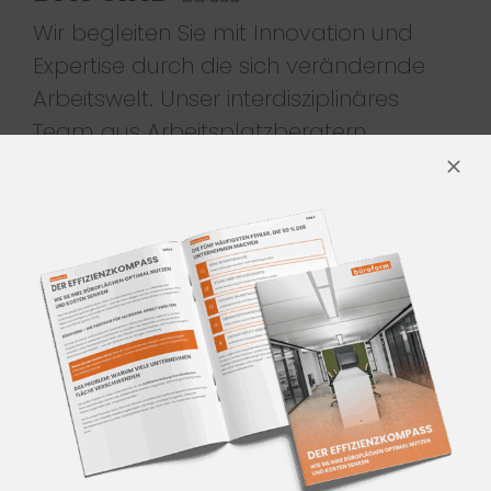
Wir begleiten Sie mit Innovation und
Expertise durch die sich verändernde
Arbeitswelt. Unser interdisziplinäres
Team aus Arbeitsplatzberatern,
Innenarchitekten, Büroraumplanern,
Möbel-Designern, Projektmanagern
und Produktexperten entwickelt
zukunftsweisende Lösungen für
moderne Arbeitsräume.
LERNEN SIE UNS KENNEN!