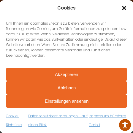
Cookies
büroform GmbH,
Um Ihnen ein optimales Erlebnis zu bieten, verwenden wir
Ludwigsburg
Technologien wie Cookies, um Geräteinformationen zu speichern bzw.
darauf zuzugreifen. Wenn Sie diesen Technologien zustimmen,
Gottlieb-Daimler-Strasse 50,
können wir Daten wie das Surfverhalten oder eindeutige IDs auf dieser
71711 Murr
Website verarbeiten. Wenn Sie Ihre Zustimmung nicht erteilen oder
zurückziehen, können bestimmte Merkmale und Funktionen
+49 (0) 7144 897278-0
beeinträchtigt werden.
Akzeptieren
Ablehnen
PROFESSIONELL BERATEN VON ANFANG AN
VEREINBAREN SIE JETZT IHRE
Einstellungen ansehen
KOSTENFREIE ERSTBERATUNG
ZUM RÜCKRUFFORMULAR
Cookie-
Datenschutzbestimmungen – auf
Impressum büroform
AGB’S
Richtlinie
einen Blick
GmbH