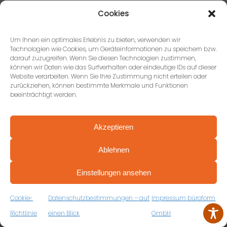
Cookies
Um Ihnen ein optimales Erlebnis zu bieten, verwenden wir
Technologien wie Cookies, um Geräteinformationen zu speichern bzw.
darauf zuzugreifen. Wenn Sie diesen Technologien zustimmen,
können wir Daten wie das Surfverhalten oder eindeutige IDs auf dieser
Website verarbeiten. Wenn Sie Ihre Zustimmung nicht erteilen oder
zurückziehen, können bestimmte Merkmale und Funktionen
beeinträchtigt werden.
965.415
Akzeptieren
Ablehnen
verplante Möbelstücke
PROFESSIONELL BERATEN VON ANFANG AN
VEREINBAREN SIE JETZT IHRE
Einstellungen ansehen
KOSTENFREIE ERSTBERATUNG
ZUM RÜCKRUFFORMULAR
Cookie-
Datenschutzbestimmungen – auf
Impressum büroform
Richtlinie
einen Blick
GmbH