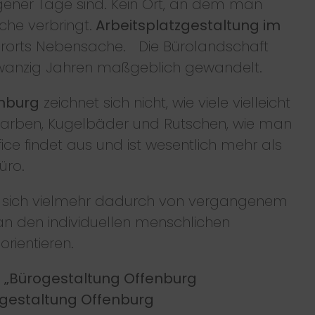
ener Tage sind. Kein Ort, an dem man
che verbringt.
Arbeitsplatzgestaltung im
lerorts Nebensache. Die Bürolandschaft
 zwanzig Jahren maßgeblich gewandelt.
nburg
zeichnet sich nicht, wie viele vielleicht
arben, Kugelbäder und Rutschen, wie man
ice findet aus und ist wesentlich mehr als
üro.
sich vielmehr dadurch von vergangenem
an den individuellen menschlichen
rientieren.
e
„Bürogestaltung Offenburg
gestaltung Offenburg