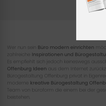
Wer nun sein
Büro modern einrichten
möcht
zahlreiche
Inspirationen und Bürogestalt
Es empfiehlt sich jedoch keineswegs aussch
Offenburg Ideen
aus dem Internet zurückz
Bürogestaltung Offenburg privat in Eigenre
moderne
kreative Bürogestaltung Offen
Team von büroform die einem bei der ge
beistehen.