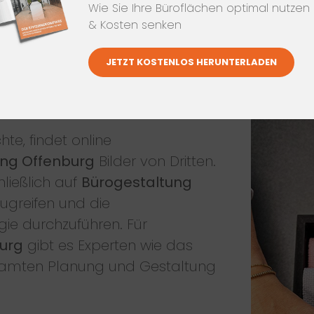
Wie Sie Ihre Büroflächen optimal nutzen
& Kosten senken
JETZT KOSTENLOS HERUNTERLADEN
e, findet online
ung Offenburg
Bilder von Dritten.
ließlich auf
Bürogestaltung
ugreifen und die
gie durchzuführen. Für
burg
gibt es Experten wie das
samten Planung und Gestaltung