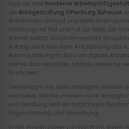
Egal ob eine
moderne Arbeitsplatzgestal
die
Bürogestaltung Offenburg Zuhause
. 
Büroformen vertraut und steht Ihnen durch
Erfahrung mit Rat und Tat zur Seite. Die Ar
schnell erklärt: büroform versteht Büropl
Anfang steht eine klare Anforderung des K
Raumaufteilung im Büro an digitale Arbei
kleines Büro einrichten, sodass dieses für 
funktioniert.
Gemeinsam mit allen Beteiligten werden d
erarbeitet, welche ‚modern work‘ ermöglic
und Beratung wird ein tragfähiges Fundam
folgen Planung und Umsetzung.
In der Projektgalerie von büroform finden S