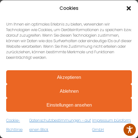
Cookies
Um Ihnen ein optimales Erlebnis zu bieten, verwenden wir
Technologien wie Cookies, um Geräteinformationen zu speichern bzw.
darauf zuzugreifen. Wenn Sie diesen Technologien zustimmen,
können wir Daten wie das Surfverhalten oder eindeutige IDs auf dieser
Website verarbeiten. Wenn Sie Ihre Zustimmung nicht erteilen oder
zurückziehen, können bestimmte Merkmale und Funktionen
beeinträchtigt werden.
965.415
Akzeptieren
Ablehnen
verplante Möbelstücke
PROFESSIONELL BERATEN VON ANFANG AN
VEREINBAREN SIE JETZT IHRE
Einstellungen ansehen
KOSTENFREIE ERSTBERATUNG
ZUM RÜCKRUFFORMULAR
Cookie-
Datenschutzbestimmungen – auf
Impressum büroform
Richtlinie
einen Blick
GmbH