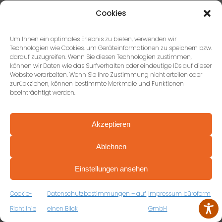
Cookies
Um Ihnen ein optimales Erlebnis zu bieten, verwenden wir
Technologien wie Cookies, um Geräteinformationen zu speichern bzw.
darauf zuzugreifen. Wenn Sie diesen Technologien zustimmen,
Pascal Renz
können wir Daten wie das Surfverhalten oder eindeutige IDs auf dieser
Website verarbeiten. Wenn Sie Ihre Zustimmung nicht erteilen oder
3 Rezensionen
zurückziehen, können bestimmte Merkmale und Funktionen
beeinträchtigt werden.
vor 3 Jahren
Akzeptieren
Toll! Von den Entwürfen bis hin zur Realisierung.
Ablehnen
Vielen Dank, wir sind sehr zufrieden!
PROFESSIONELL BERATEN VON ANFANG AN
VEREINBAREN SIE JETZT IHRE
Einstellungen ansehen
KOSTENFREIE ERSTBERATUNG
ZUM RÜCKRUFFORMULAR
Cookie-
Datenschutzbestimmungen – auf
Impressum büroform
Richtlinie
einen Blick
GmbH
Sebastian Vees