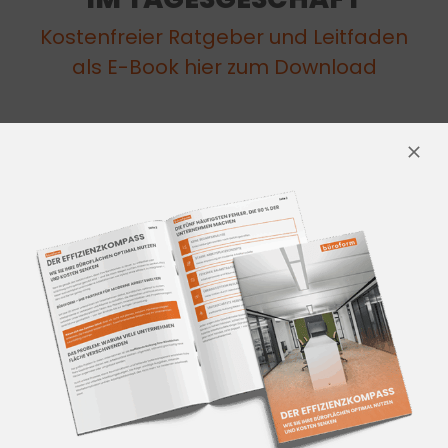
Kostenfreier Ratgeber und Leitfaden
als E-Book hier zum Download
WAS SIE ERWARTET:
Klarheit:
Sie wissen, welche Schritte
wann nötig sind
Sicherheit:
Sie vermeiden Chaos,
Verzögerungen und
Budgetüberschreitungen