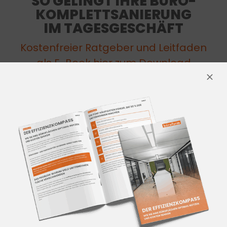
SO GELINGT IHRE BÜRO-
KOMPLETTSANIERUNG
IM TAGESGESCHÄFT
Kostenfreier Ratgeber und Leitfaden
als E-Book hier zum Download
WAS SIE ERWARTET:
Klarheit:
Sie wissen, welche Schritte
wann nötig sind
Sicherheit:
Sie vermeiden Chaos,
Verzögerungen und