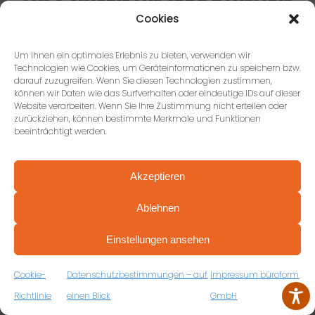
Cookies
Um Ihnen ein optimales Erlebnis zu bieten, verwenden wir
Technologien wie Cookies, um Geräteinformationen zu speichern bzw.
darauf zuzugreifen. Wenn Sie diesen Technologien zustimmen,
können wir Daten wie das Surfverhalten oder eindeutige IDs auf dieser
Website verarbeiten. Wenn Sie Ihre Zustimmung nicht erteilen oder
zurückziehen, können bestimmte Merkmale und Funktionen
Pascal Renz
beeinträchtigt werden.
3 Rezensionen
Akzeptieren
vor 3 Jahren
Ablehnen
PROFESSIONELL BERATEN VON ANFANG AN
Toll! Von den Entwürfen bis hin zur Realisierung.
VEREINBAREN SIE JETZT IHRE
Einstellungen ansehen
KOSTENFREIE ERSTBERATUNG
Vielen Dank, wir sind sehr zufrieden!
ZUM RÜCKRUFFORMULAR
Cookie-
Datenschutzbestimmungen – auf
Impressum büroform
Richtlinie
einen Blick
GmbH