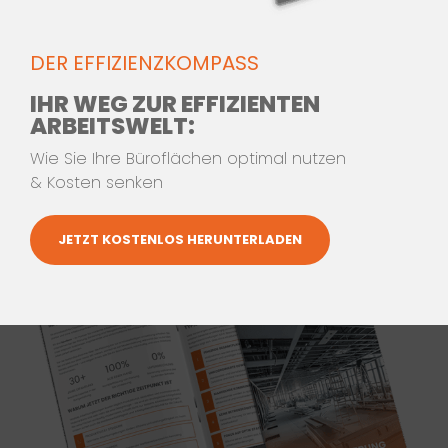
Wettbewerbsvorteil:
Sie schaffen
moderne Arbeitswelten, die Talente
DER EFFIZIENZKOMPASS
binden
IHR WEG ZUR EFFIZIENTEN
ARBEITSWELT:
Nachhaltigkeit:
Energieeffiziente
Konzepte senken langfristig Ihre
Wie Sie Ihre Büroflächen optimal nutzen
& Kosten senken
Betriebskosten
JETZT KOSTENLOS HERUNTERLADEN