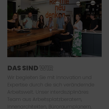
DAS SIND
WIR
Wir begleiten Sie mit Innovation und
Expertise durch die sich verändernde
Arbeitswelt. Unser interdisziplinäres
Team aus Arbeitsplatzberatern,
Innenarchitekten, Büroraumplanern,