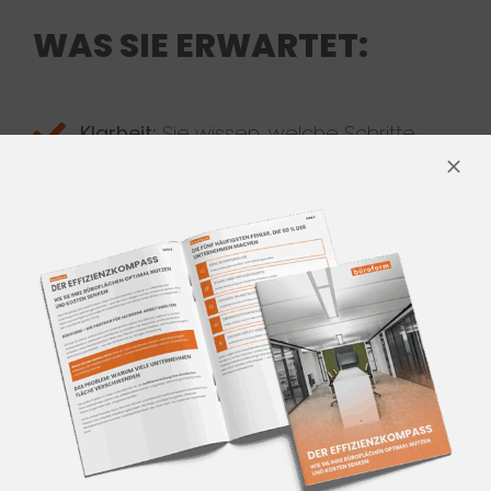
WAS SIE ERWARTET:
Klarheit:
Sie wissen, welche Schritte
wann nötig sind
Sicherheit:
Sie vermeiden Chaos,
Verzögerungen und
Budgetüberschreitungen
Effizienz:
Sie sanieren, während Ihr
Team weiterarbeitet
Planungssouveränität:
Sie haben
Kontrolle über Kosten, Termine und
Gewerke