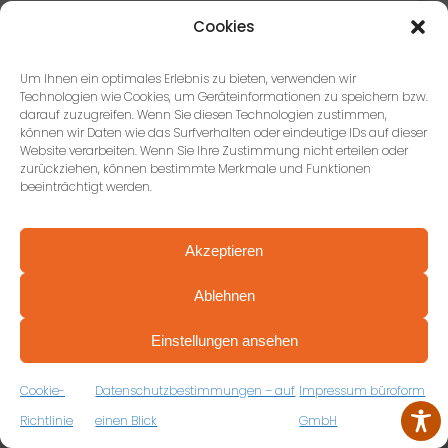
Vielen Dank, wir sind sehr zufrieden!
Cookies
Um Ihnen ein optimales Erlebnis zu bieten, verwenden wir
Technologien wie Cookies, um Geräteinformationen zu speichern bzw.
darauf zuzugreifen. Wenn Sie diesen Technologien zustimmen,
Sebastian Vees
können wir Daten wie das Surfverhalten oder eindeutige IDs auf dieser
Website verarbeiten. Wenn Sie Ihre Zustimmung nicht erteilen oder
zurückziehen, können bestimmte Merkmale und Funktionen
1 Rezension
beeinträchtigt werden.
vor 3 Jahren
Akzeptieren
Hatte mit Herrn Ganz eine tolle Beratung und
Umsetzung für unser Büro inklusive Bereich für
Ablehnen
PROFESSIONELL BERATEN VON ANFANG AN
Mittarbeiter und Beratungsplatz. War super kompetent
VEREINBAREN SIE JETZT IHRE
und hat auch preislich komplett überzeugt. Ich kann nur
Einstellungen ansehen
KOSTENFREIE ERSTBERATUNG
eine Weiterempfehlung aussprechen.
ZUM RÜCKRUFFORMULAR
Cookie-
Datenschutzbestimmungen – auf
Impressum büroform
Richtlinie
einen Blick
GmbH