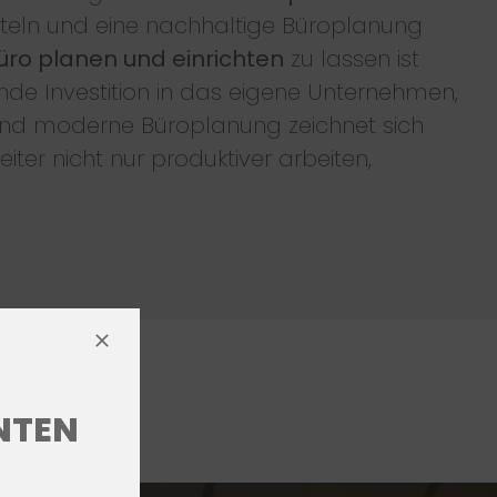
teln und eine nachhaltige Büroplanung
üro planen und einrichten
zu lassen ist
nde Investition in das eigene Unternehmen,
 und moderne Büroplanung zeichnet sich
ter nicht nur produktiver arbeiten,
ENTEN