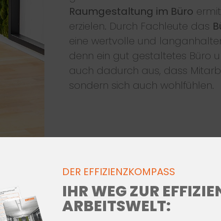
Raumgestaltung im Büro
ermit
erzielen. Durch Fachleute das
B
eine wertvolle und langanhalte
denn ein gut gestaltetes Büro
auch dadurch aus, dass Mitarbei
sondern sich auch wohlfühlen.
DER EFFIZIENZKOMPASS
IHR WEG ZUR EFFIZI
M
ARBEITSWELT: