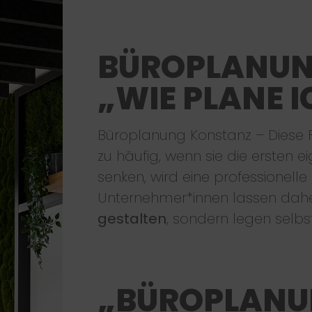
BÜROPLANUN
„WIE PLANE I
Büroplanung Konstanz – Diese F
zu häufig, wenn sie die ersten 
senken, wird eine professionelle
Unternehmer*innen lassen dahe
gestalten
, sondern legen selb
„BÜROPLANU