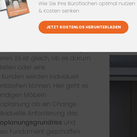
NE!“
Wie Sie Ihre Büroflächen optimal nutzen
& Kosten senken
von büroform zur Unterstützung
JETZT KOSTENLOS HERUNTERLADEN
onstanz
oder am Bodensee
s Innenarchitekten,
ker, kann mit viel Erfahrung
ren. Es ist gleich, ob es darum
tellen oder eine
 Kunden werden individuell
entstehen können. Hier geht es
rendigen Möbeln
roplanung als ein Change
dividuelle Anforderung des
oplanungsgrundriss
und
iges Fundament geschaffen.