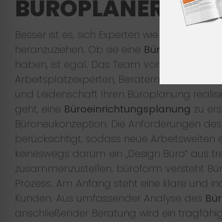
BÜROPLANER ONLI
Besser ist es, sich Experten wie das Team 
heranzuziehen. Ob sie eine
Büroplanung K
haben, ist egal. Das Team von büroform au
Arbeitsplatzexperten, Beratern und Handwer
und Leidenschaft Ihren Büroplanung realisie
geht, eine
Büroeinrichtungsplanung
zu ers
Büroneukonzeption. Die Anforderungen des
berücksichtigt, sodass neue Arbeitswelten 
keineswegs darum ein „Design Büro“ aus t
zusammenzustellen. büroform versteht Bü
Prozess. Am Anfang steht eine klare und in
Kunden. Aus umfassender Analyse des
Bür
anschließender Beratung wird ein tragfäh