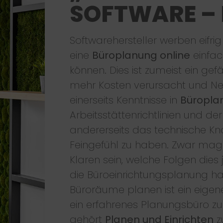
SOFTWARE –
Softwarehersteller werben eifri
eine
Büroplanung online
einfac
können. Dies ist zumeist ein gef
mehr Kosten verursacht und Ner
einerseits Kenntnisse in
Büroplan
Arbeitsstättenrichtlinien und d
andererseits das technische K
Feingefühl zu haben. Zwar mag
Klaren sein, welche Folgen dies
die Büroeinrichtungsplanung ha
Büroräume planen ist ein eigen
ein erfahrenes Planungsbüro zu 
gehört
Planen und Einrichten
z