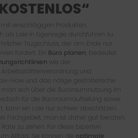
 KOSTENLOS“
g mit einschlägigen Produkten,
h als Laie in Eigenregie durchführen zu
ährlicher Trugschluss, der am Ende nur
ven fordert. Ein
Büro planen
, bedeutet
ungsrichtlinien
wie der
er Arbeitsstättenverordnung und
now-How und das nötige gestalterische
 man sich über die Büroraumnutzung im
 jedoch für die Büroraumaufteilung sowie
t, kann ein Laie nur schwer abschätzen.
es Fachgebiet, man ist daher gut beraten,
Rate zu ziehen. Für diese Experten
um Alltag. Sie können die
optimale