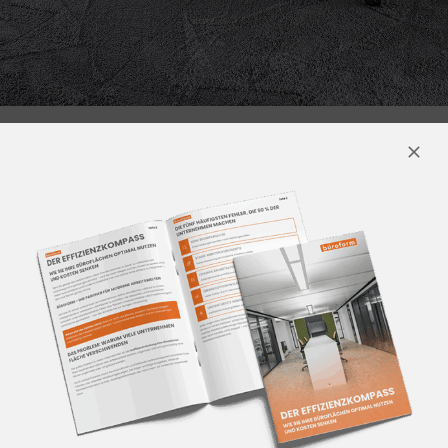
BÜROUMBAU MANNHEIM –
WIE GEHT DAS?
Ein erfolgreicher
Büroumbau
Mannheim
beginnt immer mit einer
sorgfältigen Bestandsaufnahme. Dabei
analysiert büroform, wie Flächen
genutzt werden, wo
Optimierungsbedarf besteht und
welche strukturellen Veränderungen