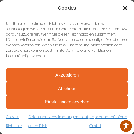
Cookies
Für mehr Informationen
kontaktieren Sie unser Team aus
Um Ihnen ein optimales Erlebnis zu bieten, verwenden wir
Technologien wie Cookies, um Geräteinformationen zu speichern bzw.
Innenarchitekten und
darauf zuzugreifen. Wenn Sie diesen Technologien zustimmen,
Einrichtungsprofis.
können wir Daten wie das Surfverhalten oder eindeutige IDs auf dieser
Website verarbeiten. Wenn Sie Ihre Zustimmung nicht erteilen oder
zurückziehen, können bestimmte Merkmale und Funktionen
beeinträchtigt werden.
Wir beraten Sie gerne!
Jetzt Kontakt aufnehmen!
Akzeptieren
Telefon:
+49 (0) 7144 897278-0
Ablehnen
PROFESSIONELL BERATEN VON ANFANG AN
oder
VEREINBAREN SIE JETZT IHRE
Einstellungen ansehen
KOSTENFREIE ERSTBERATUNG
ZUM RÜCKRUFFORMULAR
SCHREIBEN SIE UNS
Cookie-
Datenschutzbestimmungen – auf
Impressum büroform
Richtlinie
einen Blick
GmbH