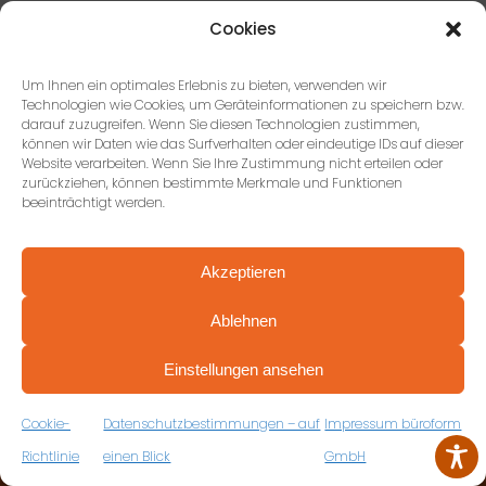
Unsere 5 Ziele für ein erfolgreiches
Cookies
Projekt.
Um Ihnen ein optimales Erlebnis zu bieten, verwenden wir
Technologien wie Cookies, um Geräteinformationen zu speichern bzw.
ZU UNSEREN ZIELEN
darauf zuzugreifen. Wenn Sie diesen Technologien zustimmen,
können wir Daten wie das Surfverhalten oder eindeutige IDs auf dieser
Website verarbeiten. Wenn Sie Ihre Zustimmung nicht erteilen oder
zurückziehen, können bestimmte Merkmale und Funktionen
beeinträchtigt werden.
Akzeptieren
Ablehnen
PROFESSIONELL BERATEN VON ANFANG AN
VEREINBAREN SIE JETZT IHRE
KONTAKTIEREN SIE UNS
Einstellungen ansehen
KOSTENFREIE ERSTBERATUNG
ZUM RÜCKRUFFORMULAR
Cookie-
Datenschutzbestimmungen – auf
Impressum büroform
büroform GmbH, Stuttgart
Richtlinie
einen Blick
GmbH