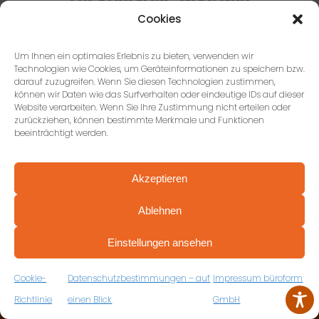
ERFAHREN SIE, WAS WIR
GEMEINSAM
Cookies
ERREICHEN KÖNNEN.
Unsere 5 Ziele für ein erfolgreiches
Um Ihnen ein optimales Erlebnis zu bieten, verwenden wir
Technologien wie Cookies, um Geräteinformationen zu speichern bzw.
Projekt.
darauf zuzugreifen. Wenn Sie diesen Technologien zustimmen,
können wir Daten wie das Surfverhalten oder eindeutige IDs auf dieser
Website verarbeiten. Wenn Sie Ihre Zustimmung nicht erteilen oder
zurückziehen, können bestimmte Merkmale und Funktionen
ZU UNSEREN ZIELEN
beeinträchtigt werden.
Akzeptieren
Ablehnen
PROFESSIONELL BERATEN VON ANFANG AN
VEREINBAREN SIE JETZT IHRE
Einstellungen ansehen
KOSTENFREIE ERSTBERATUNG
ZUM RÜCKRUFFORMULAR
Cookie-
Datenschutzbestimmungen – auf
Impressum büroform
KONTAKTIEREN SIE UNS
Richtlinie
einen Blick
GmbH