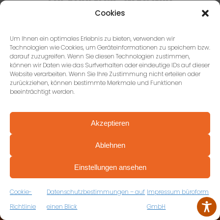
ERFAHREN SIE, WAS WIR
GEMEINSAM
Cookies
ERREICHEN KÖNNEN.
Unsere 5 Ziele für ein erfolgreiches
Um Ihnen ein optimales Erlebnis zu bieten, verwenden wir
Technologien wie Cookies, um Geräteinformationen zu speichern bzw.
Projekt.
darauf zuzugreifen. Wenn Sie diesen Technologien zustimmen,
können wir Daten wie das Surfverhalten oder eindeutige IDs auf dieser
Website verarbeiten. Wenn Sie Ihre Zustimmung nicht erteilen oder
zurückziehen, können bestimmte Merkmale und Funktionen
ZU UNSEREN ZIELEN
beeinträchtigt werden.
Akzeptieren
Ablehnen
PROFESSIONELL BERATEN VON ANFANG AN
VEREINBAREN SIE JETZT IHRE
Einstellungen ansehen
KOSTENFREIE ERSTBERATUNG
ZUM RÜCKRUFFORMULAR
Cookie-
Datenschutzbestimmungen – auf
Impressum büroform
KONTAKTIEREN SIE UNS
Richtlinie
einen Blick
GmbH