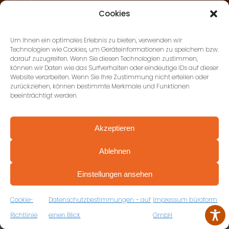
Stuttgart
Cookies
+49 (0) 711 674184-17
Um Ihnen ein optimales Erlebnis zu bieten, verwenden wir
Technologien wie Cookies, um Geräteinformationen zu speichern bzw.
büroform GmbH,
darauf zuzugreifen. Wenn Sie diesen Technologien zustimmen,
können wir Daten wie das Surfverhalten oder eindeutige IDs auf dieser
Ludwigsburg
Website verarbeiten. Wenn Sie Ihre Zustimmung nicht erteilen oder
zurückziehen, können bestimmte Merkmale und Funktionen
Gottlieb-Daimler-Strasse 50,
beeinträchtigt werden.
71711 Murr
+49 (0) 7144 897278-0
Akzeptieren
Ablehnen
PROFESSIONELL BERATEN VON ANFANG AN
VEREINBAREN SIE JETZT IHRE
Einstellungen ansehen
KOSTENFREIE ERSTBERATUNG
ZUM RÜCKRUFFORMULAR
Cookie-
Datenschutzbestimmungen – auf
Impressum büroform
Richtlinie
einen Blick
GmbH
AGB’S