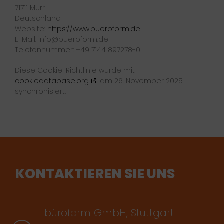
71711 Murr
Deutschland
Website:
https://www.bueroform.de
E-Mail:
info@
bueroform.de
Telefonnummer: +49 7144 897278-0
Diese Cookie-Richtlinie wurde mit
cookiedatabase.org
am 26. November 2025
synchronisiert.
KONTAKTIEREN SIE UNS
büroform GmbH, Stuttgart