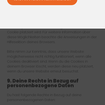
Du kannst deinen Internetbrowser verwenden um
automatisch oder manuell Cookies zu löschen. Du
kannst außerdem spezifizieren ob spezielle Cookies
nicht platziert werden sollen. Eine andere Möglichkeit
ist es deinen Internetbrowser derart einzurichten,
dass du jedes Mal benachrichtigt wirst, wenn ein
Cookie platziert wird. Für weitere Information über
diese Möglichkeiten beachte die Anweisungen in der
Hilfesektion deines Browsers.
Bitte nimm zur Kenntnis, dass unsere Website
möglicherweise nicht richtig funktioniert, wenn alle
Cookies deaktiviert sind. Wenn du die Cookies in
deinem Browser löscht, werden diese neu platziert,
wenn du unsere Website erneut besuchst.
9. Deine Rechte in Bezug auf
personenbezogene Daten
Du hast folgende Rechte in Bezug auf deine
personenbezogenen Daten: