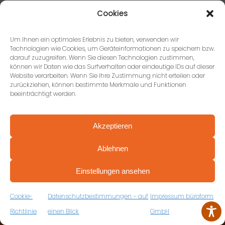
Unsere 5 Ziele für ein erfolgreiches
Cookies
Projekt.
Um Ihnen ein optimales Erlebnis zu bieten, verwenden wir
Technologien wie Cookies, um Geräteinformationen zu speichern bzw.
darauf zuzugreifen. Wenn Sie diesen Technologien zustimmen,
ZU UNSEREN ZIELEN
können wir Daten wie das Surfverhalten oder eindeutige IDs auf dieser
Website verarbeiten. Wenn Sie Ihre Zustimmung nicht erteilen oder
zurückziehen, können bestimmte Merkmale und Funktionen
beeinträchtigt werden.
Akzeptieren
Ablehnen
PROFESSIONELL BERATEN VON ANFANG AN
VEREINBAREN SIE JETZT IHRE
Einstellungen ansehen
KONTAKTIEREN SIE UNS
KOSTENFREIE ERSTBERATUNG
ZUM RÜCKRUFFORMULAR
Cookie-
Datenschutzbestimmungen – auf
Impressum büroform
Richtlinie
einen Blick
GmbH
büroform GmbH, Stuttgart