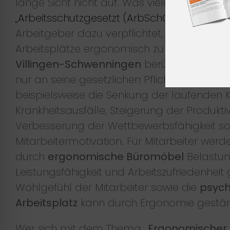
lange Sicht nicht auf. Was viele ebenfalls n
„Arbeitsschutzgesetzt (ArbSchG) §2 (Unfallv
Arbeitgeber dazu verpflichtet, Berufskrank
Arbeitsplätze ergonomisch zu gestalten. W
Villingen-Schwenningen
berücksichtigt, hä
nur an seine gesetzlichen Pflichten, sondern
beispielsweise die Senkung der laufenden 
Krankheitsausfälle, Steigerung der Produktiv
Verbesserung der Wettbewerbsfähigkeit s
Mitarbeitermotivation. Für Mitarbeiter werde
durch
ergonomische Büromöbel
Belastun
Leistungsfähigkeit und Arbeitszufriedenheit
Wohlgefühl der Mitarbeiter sowie die
psych
Arbeitsplatz
kann durch Ergonomie gestär
Wer sich mit dem Thema
„Ergonomischer 