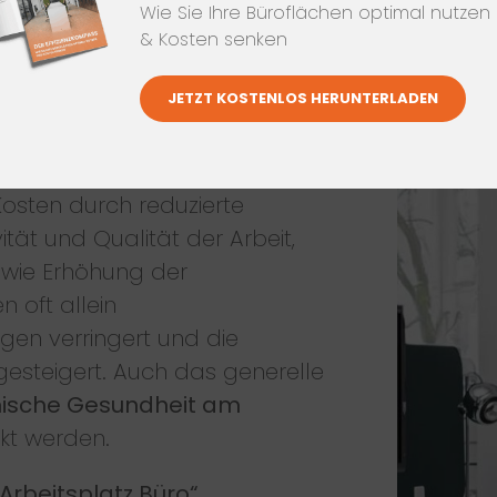
icht wissen:
Laut
Wie Sie Ihre Büroflächen optimal nutzen
erhütungsvorschrift)
ist der
& Kosten senken
heiten zu unterbinden und
JETZT KOSTENLOS HERUNTERLADEN
ird
Ergonomie am Arbeitsplatz
lt der Büroinhaber sich nicht
 hat zahlreiche Vorteile wie
Kosten durch reduzierte
ität und Qualität der Arbeit,
owie Erhöhung der
n oft allein
gen verringert und die
 gesteigert. Auch das generelle
ische Gesundheit am
kt werden.
Arbeitsplatz Büro“