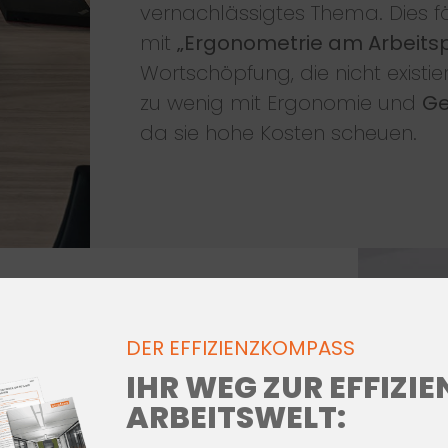
vernachlässigtes Thema. Dies f
mit
„Ergonometrie am Arbeitsp
Wortschöpfung, die nicht existie
zu wenig mit Ergonomie und
Ge
da sie hohe Kosten scheuen.
DER EFFIZIENZKOMPASS
ergonomische Büroplanung viel,
IHR WEG ZUR EFFIZI
inhaber ihr Büro einfach mit
ARBEITSWELT:
e Rechnung geht jedoch auf