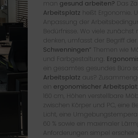
man
gesund arbeiten?
Das Za
Arbeitsplatz
heißt Ergonomie. U
Anpassung der Arbeitsbeding
Bedürfnisse. Wo viele zunächst
denken, umfasst der Begriff de
Schwenningen“
Themen wie Möb
und Farbgestaltung.
Ergonomis
ein gesamtes gesundes Büro sor
Arbeitsplatz
aus? Zusammengef
ein
ergonomischer Arbeitsplat
160 cm, Höhen verstellbare Möb
zwischen Körper und PC, eine Be
Licht, eine Umgebungstemperatur
60 % sowie ein maximaler Lärm
Anforderungen simpel erscheinen