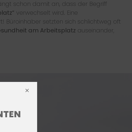
ängt schon damit an, dass der Begriff
latz“
verwechselt wird. Eine
rt! Büroinhaber setzten sich schlichtweg oft
sundheit am Arbeitsplatz
auseinander,
ENTEN