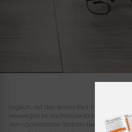
Logisch, auf den ersten Blick kostet eine 
weswegen es nachvollziehbar ist, dass Büro
den nächstbesten Möbeln bestücken. Dies