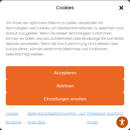
Cookies
Um Ihnen ein optimales Erlebnis zu bieten, verwenden wir
Technologien wie Cookies, um Geräteinformationen zu speichern bzw.
darauf zuzugreifen. Wenn Sie diesen Technologien zustimmen,
HABEN WIR IHR
können wir Daten wie das Surfverhalten oder eindeutige IDs auf dieser
INTERESSE GEWECKT?
Website verarbeiten. Wenn Sie Ihre Zustimmung nicht erteilen oder
zurückziehen, können bestimmte Merkmale und Funktionen
Kontaktieren Sie uns – wir freuen
beeinträchtigt werden.
uns auf Ihr Projekt!
Akzeptieren
JETZT KONTAKT
Ablehnen
AUFNEHMEN
PROFESSIONELL BERATEN VON ANFANG AN
VEREINBAREN SIE JETZT IHRE
Einstellungen ansehen
KOSTENFREIE ERSTBERATUNG
ZUM RÜCKRUFFORMULAR
Cookie-
Datenschutzbestimmungen – auf
Impressum büroform
Richtlinie
einen Blick
GmbH