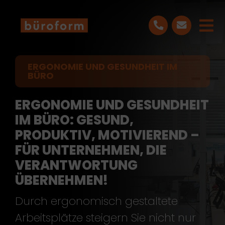
Skip
to
Tog
content
Nav
LEISTUNGEN
ERGONOMIE UND GESUNDHEIT IM
BÜRO
PROJEKTE
ERGONOMIE UND GESUNDHEIT
IM BÜRO: GESUND,
ÜBER UNS
PRODUKTIV, MOTIVIEREND –
FÜR UNTERNEHMEN, DIE
BLOG
VERANTWORTUNG
ÜBERNEHMEN!
KONTAKT
Durch ergonomisch gestaltete
Arbeitsplätze steigern Sie nicht nur