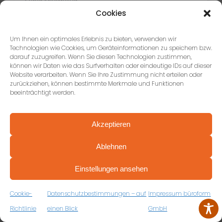
Super Mitarbeiter
Gerne immer wieder
Cookies
Weiter so
Um Ihnen ein optimales Erlebnis zu bieten, verwenden wir
Technologien wie Cookies, um Geräteinformationen zu speichern bzw.
darauf zuzugreifen. Wenn Sie diesen Technologien zustimmen,
können wir Daten wie das Surfverhalten oder eindeutige IDs auf dieser
Website verarbeiten. Wenn Sie Ihre Zustimmung nicht erteilen oder
Isabelle Herbert
zurückziehen, können bestimmte Merkmale und Funktionen
beeinträchtigt werden.
10 Rezensionen
Akzeptieren
vor 3 Jahren
Ablehnen
Wir sind absolut begeistert von der Beratung (hier ein
PROFESSIONELL BERATEN VON ANFANG AN
VEREINBAREN SIE JETZT IHRE
besonderer Dank an Oliver Schmucker), dem Service und
Einstellungen ansehen
KOSTENFREIE ERSTBERATUNG
der Qualität. Die neuen Bürostühle gehen genau auf
unsere Bedürfnisse ein, wurden super schnell geliefert
ZUM RÜCKRUFFORMULAR
Cookie-
Datenschutzbestimmungen – auf
Impressum büroform
und die Abwicklung war sehr unkompliziert mit
supernettem Kontakt. Würde auch 6 Sterne vergeben
Richtlinie
einen Blick
GmbH
wenn’s das gäbe