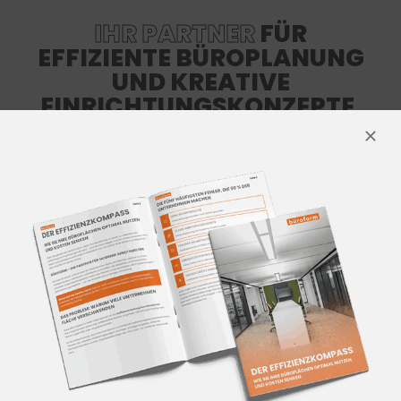
IHR PARTNER
FÜR
EFFIZIENTE BÜROPLANUNG
UND KREATIVE
EINRICHTUNGSKONZEPTE.
Wir begleiten Sie in allen Phasen und
bringen Ihr Projekt zum Erfolg.
ALLE LEISTUNGEN