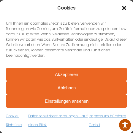
unsere Bedürfnisse ein, wurden super schnell geliefert
Cookies
und die Abwicklung war sehr unkompliziert mit
supernettem Kontakt. Würde auch 6 Sterne vergeben
wenn’s das gäbe
Um Ihnen ein optimales Erlebnis zu bieten, verwenden wir
Technologien wie Cookies, um Geräteinformationen zu speichern bzw.
darauf zuzugreifen. Wenn Sie diesen Technologien zustimmen,
können wir Daten wie das Surfverhalten oder eindeutige IDs auf dieser
Website verarbeiten. Wenn Sie Ihre Zustimmung nicht erteilen oder
zurückziehen, können bestimmte Merkmale und Funktionen
beeinträchtigt werden.
Florian Brändle
17 Rezensionen
Akzeptieren
Ablehnen
vor 3 Jahren
PROFESSIONELL BERATEN VON ANFANG AN
VEREINBAREN SIE JETZT IHRE
Einstellungen ansehen
Sehr zufrieden! Kompetente und freundliche Beratung.
KOSTENFREIE ERSTBERATUNG
Trotz Corona zügige Lieferung. Schnelle Montage und
ZUM RÜCKRUFFORMULAR
hoher Qualitätsstandard. Jederzeit wieder.
Cookie-
Datenschutzbestimmungen – auf
Impressum büroform
Richtlinie
einen Blick
GmbH