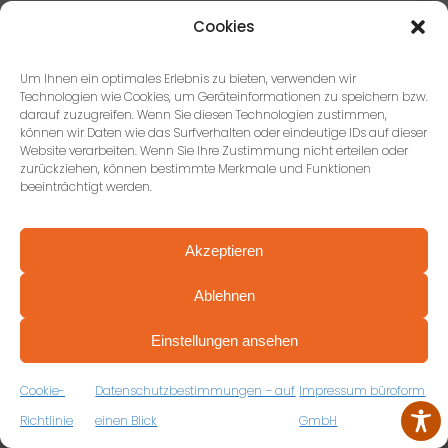
unsere Bedürfnisse ein, wurden super schnell geliefert
Cookies
und die Abwicklung war sehr unkompliziert mit
supernettem Kontakt. Würde auch 6 Sterne vergeben
wenn’s das gäbe
Um Ihnen ein optimales Erlebnis zu bieten, verwenden wir
Technologien wie Cookies, um Geräteinformationen zu speichern bzw.
darauf zuzugreifen. Wenn Sie diesen Technologien zustimmen,
können wir Daten wie das Surfverhalten oder eindeutige IDs auf dieser
Website verarbeiten. Wenn Sie Ihre Zustimmung nicht erteilen oder
zurückziehen, können bestimmte Merkmale und Funktionen
beeinträchtigt werden.
Florian Brändle
17 Rezensionen
Akzeptieren
Ablehnen
vor 3 Jahren
PROFESSIONELL BERATEN VON ANFANG AN
VEREINBAREN SIE JETZT IHRE
Einstellungen ansehen
Sehr zufrieden! Kompetente und freundliche Beratung.
KOSTENFREIE ERSTBERATUNG
Trotz Corona zügige Lieferung. Schnelle Montage und
ZUM RÜCKRUFFORMULAR
hoher Qualitätsstandard. Jederzeit wieder.
Cookie-
Datenschutzbestimmungen – auf
Impressum büroform
Richtlinie
einen Blick
GmbH