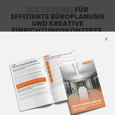
IHR PARTNER
FÜR
EFFIZIENTE BÜROPLANUNG
UND KREATIVE
EINRICHTUNGSKONZEPTE.
Wir begleiten Sie in allen Phasen und
bringen Ihr Projekt zum Erfolg.
ALLE LEISTUNGEN