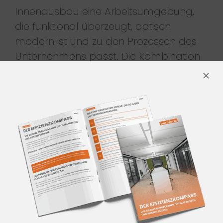
Innenausbau eine Arbeitsumgebung,
die funktional überzeugt, optisch
modern ist und zu den Prozessen des
Unternehmens passt. Die Kombination
aus Technik, Design und Struktur bildet
die Basis für effiziente Arbeitswelten.
INNENAUSBAU BÜRO
TÜBINGEN – WER DENN?
büroform ist Ihr Partner für
professionellen Innenausbau Büro
Tübingen.