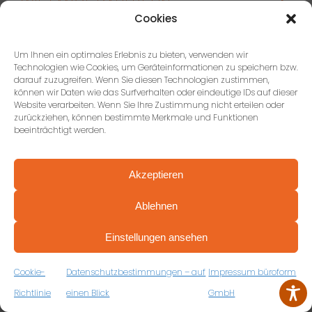
WIE LANGE DAUERT EIN
Cookies
INNENAUSBAU?
WAS KOSTET EIN INNENAUSBAU
Um Ihnen ein optimales Erlebnis zu bieten, verwenden wir
Technologien wie Cookies, um Geräteinformationen zu speichern bzw.
BÜRO TÜBINGEN?
darauf zuzugreifen. Wenn Sie diesen Technologien zustimmen,
können wir Daten wie das Surfverhalten oder eindeutige IDs auf dieser
Website verarbeiten. Wenn Sie Ihre Zustimmung nicht erteilen oder
KANN DER BETRIEB WÄHREND DES
zurückziehen, können bestimmte Merkmale und Funktionen
INNENAUSBAUS WEITERLAUFEN?
beeinträchtigt werden.
WELCHE ROLLE SPIELT AKUSTIK
Akzeptieren
BEIM INNENAUSBAU BÜRO
TÜBINGEN?
Ablehnen
PROFESSIONELL BERATEN VON ANFANG AN
VEREINBAREN SIE JETZT IHRE
WAS BRINGEN GLASWÄNDE IM
Einstellungen ansehen
KOSTENFREIE ERSTBERATUNG
INNENAUSBAU BÜRO?
ZUM RÜCKRUFFORMULAR
Cookie-
Datenschutzbestimmungen – auf
Impressum büroform
WAS SIND RAUM-IN-RAUM-
Richtlinie
einen Blick
GmbH