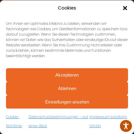
Cookies
büroform GmbH, Stuttgart
Paulinenstraße 51, 70178
Um Ihnen ein optimales Erlebnis zu bieten, verwenden wir
Stuttgart
Technologien wie Cookies, um Geräteinformationen zu speichern bzw.
darauf zuzugreifen. Wenn Sie diesen Technologien zustimmen,
+49 (0) 711 674184-17
können wir Daten wie das Surfverhalten oder eindeutige IDs auf dieser
Website verarbeiten. Wenn Sie Ihre Zustimmung nicht erteilen oder
zurückziehen, können bestimmte Merkmale und Funktionen
beeinträchtigt werden.
büroform GmbH,
Ludwigsburg
Gottlieb-Daimler-Strasse 50,
Akzeptieren
71711 Murr
Ablehnen
+49 (0) 7144 897278-0
PROFESSIONELL BERATEN VON ANFANG AN
VEREINBAREN SIE JETZT IHRE
Einstellungen ansehen
KOSTENFREIE ERSTBERATUNG
ZUM RÜCKRUFFORMULAR
Cookie-
Datenschutzbestimmungen – auf
Impressum büroform
Richtlinie
einen Blick
GmbH