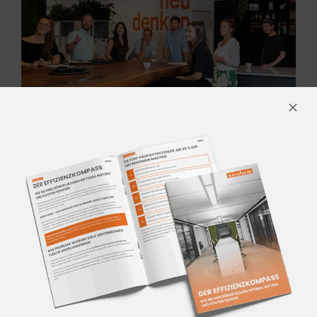
DAS SIND
WIR
Wir begleiten Sie mit Innovation und
Expertise durch die sich verändernde
Arbeitswelt. Unser interdisziplinäres
Team aus Arbeitsplatzberatern,
Innenarchitekten, Büroraumplanern,
Möbel-Designern, Projektmanagern