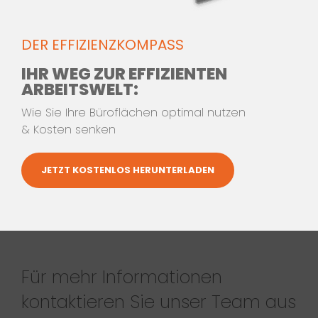
und Produktexperten entwickelt
zukunftsweisende Lösungen für
DER EFFIZIENZKOMPASS
moderne Arbeitsräume.
IHR WEG ZUR EFFIZIENTEN
ARBEITSWELT:
LERNEN SIE UNS KENNEN!
Wie Sie Ihre Büroflächen optimal nutzen
& Kosten senken
JETZT KOSTENLOS HERUNTERLADEN
KONTAKTIEREN SIE UNS
Für mehr Informationen
kontaktieren Sie unser Team aus