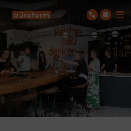
Skip
to
Tog
content
Nav
LEISTUNGEN
PROJEKTE
ÜBER UNS
BLOG
KONTAKT