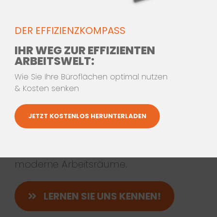
DAS SIND
WIR
DER EFFIZIENZKOMPASS
Wir begleiten Sie mit Innovation und
IHR WEG ZUR EFFIZIENTEN
ARBEITSWELT:
Expertise durch die sich verändernde
Arbeitswelt. Unser interdisziplinäres
Wie Sie Ihre Büroflächen optimal nutzen
& Kosten senken
Team aus Arbeitsplatzberatern,
Innenarchitekten, Büroraumplanern,
JETZT KOSTENLOS HERUNTERLADEN
Möbel-Designern, Projektmanagern
und Produktexperten entwickelt
zukunftsweisende Lösungen für
moderne Arbeitsräume.
LERNEN SIE UNS KENNEN!