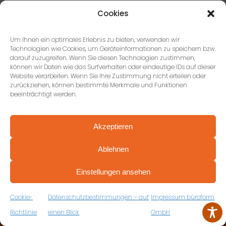
Cookies
Um Ihnen ein optimales Erlebnis zu bieten, verwenden wir
Technologien wie Cookies, um Geräteinformationen zu speichern bzw.
darauf zuzugreifen. Wenn Sie diesen Technologien zustimmen,
können wir Daten wie das Surfverhalten oder eindeutige IDs auf dieser
Website verarbeiten. Wenn Sie Ihre Zustimmung nicht erteilen oder
zurückziehen, können bestimmte Merkmale und Funktionen
KONTAKTIEREN SIE UNS
beeinträchtigt werden.
Akzeptieren
büroform GmbH, Stuttgart
Ablehnen
Paulinenstraße 51, 70178
PROFESSIONELL BERATEN VON ANFANG AN
Stuttgart
VEREINBAREN SIE JETZT IHRE
Einstellungen ansehen
KOSTENFREIE ERSTBERATUNG
+49 (0) 711 674184-17
ZUM RÜCKRUFFORMULAR
Cookie-
Datenschutzbestimmungen – auf
Impressum büroform
Richtlinie
einen Blick
GmbH
büroform GmbH,