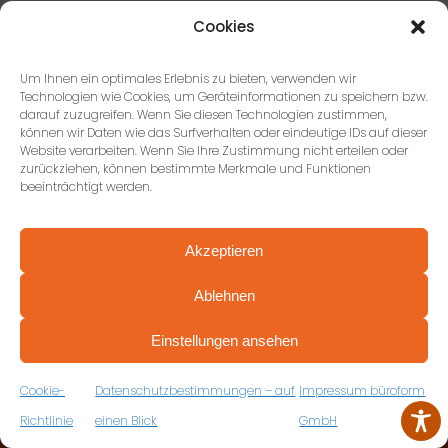
Cookies
Um Ihnen ein optimales Erlebnis zu bieten, verwenden wir
Technologien wie Cookies, um Geräteinformationen zu speichern bzw.
darauf zuzugreifen. Wenn Sie diesen Technologien zustimmen,
können wir Daten wie das Surfverhalten oder eindeutige IDs auf dieser
Website verarbeiten. Wenn Sie Ihre Zustimmung nicht erteilen oder
zurückziehen, können bestimmte Merkmale und Funktionen
KONTAKTIEREN SIE UNS
beeinträchtigt werden.
Akzeptieren
büroform GmbH, Stuttgart
Ablehnen
Paulinenstraße 51, 70178
PROFESSIONELL BERATEN VON ANFANG AN
Stuttgart
VEREINBAREN SIE JETZT IHRE
Einstellungen ansehen
KOSTENFREIE ERSTBERATUNG
+49 (0) 711 674184-17
ZUM RÜCKRUFFORMULAR
Cookie-
Datenschutzbestimmungen – auf
Impressum büroform
Richtlinie
einen Blick
GmbH
büroform GmbH,