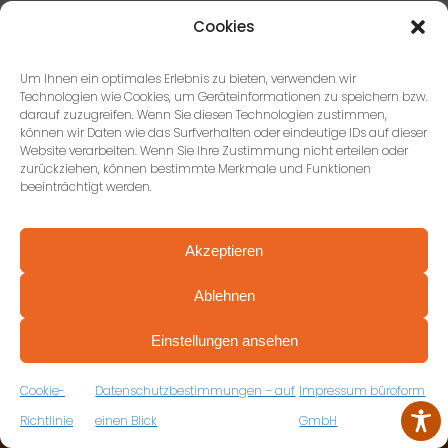
Cookies
Um Ihnen ein optimales Erlebnis zu bieten, verwenden wir
Technologien wie Cookies, um Geräteinformationen zu speichern bzw.
darauf zuzugreifen. Wenn Sie diesen Technologien zustimmen,
können wir Daten wie das Surfverhalten oder eindeutige IDs auf dieser
Website verarbeiten. Wenn Sie Ihre Zustimmung nicht erteilen oder
zurückziehen, können bestimmte Merkmale und Funktionen
KONTAKTIEREN SIE UNS
beeinträchtigt werden.
Akzeptieren
büroform GmbH, Stuttgart
Ablehnen
Paulinenstraße 51, 70178
PROFESSIONELL BERATEN VON ANFANG AN
Stuttgart
VEREINBAREN SIE JETZT IHRE
Einstellungen ansehen
KOSTENFREIE ERSTBERATUNG
+49 (0) 711 674184-17
ZUM RÜCKRUFFORMULAR
Cookie-
Datenschutzbestimmungen – auf
Impressum büroform
Richtlinie
einen Blick
GmbH
büroform GmbH,