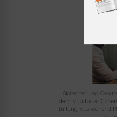
Sicherheit und Gesun
dem Mitarbeiter Sicher
Lüftung, ausreichend 
welc