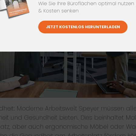
Wie Sie Ihre Büroflächen optimal nutzen
& Kosten senken
JETZT KOSTENLOS HERUNTERLADEN
dheit: Moderne Arbeitswelt Speyer müssen all
heit und Gesundheit bieten. Dies beinhaltet 
Platz, aber auch ergonomische Möbel oder Wa
he die Gesundheit am Arbeitsplatz fördern kö