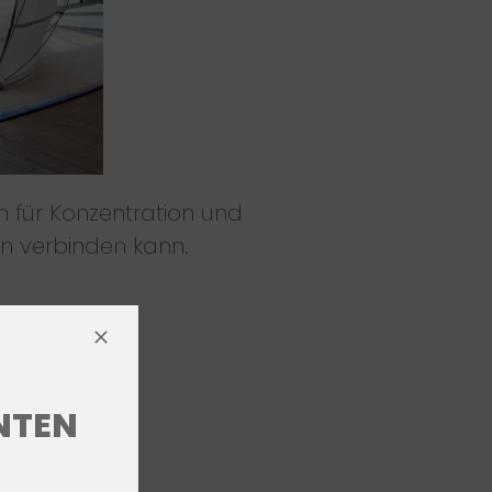
 für Konzentration und
n verbinden kann.
ENTEN