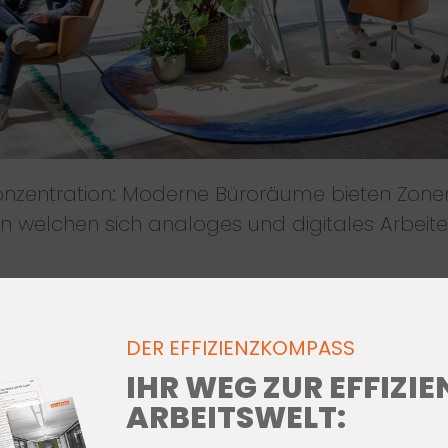
zentration: Moderne Büroräume bieten Zonen
 welchen sich analoges und digitales Arbeite
DER EFFIZIENZKOMPASS
IHR WEG ZUR EFFIZI
ARBEITSWELT: