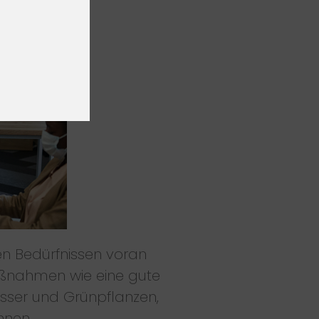
en Bedürfnissen voran
Maßnahmen wie eine gute
sser und Grünpflanzen,
nnen.