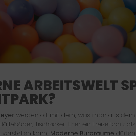
NE ARBEITSWELT SP
EITPARK?
peyer
werden oft mit dem, was man aus dem G
Bällebäder, Tischkicker. Eher ein Freizeitpark 
n vorstellen kann.
Moderne Büroräume
dürfen