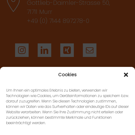
Gottlieb-Daimler-Strasse 50,
71711 Murr
+49 (0) 7144 897278-0
Cookies
AGB’S
Um Ihnen ein optimales Erlebnis zu bieten, verwenden wir
Technologien wie Cookies, um Geräteinformationen zu speichern bzw.
darauf zuzugreifen. Wenn Sie diesen Technologien zustimmen,
KONTAKT
können wir Daten wie das Surfverhalten oder eindeutige IDs auf dieser
Website verarbeiten. Wenn Sie Ihre Zustimmung nicht erteilen oder
zurückziehen, können bestimmte Merkmale und Funktionen
beeinträchtigt werden.
DATENSCHUTZ