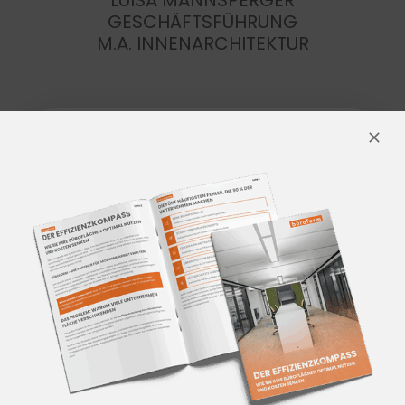
GESCHÄFTSFÜHRUNG
M.A. INNENARCHITEKTUR
VEREINBAREN SIE JETZT
IHREN RÜCKRUFTERMIN
SCHRITT 1/3:
KONTAKT