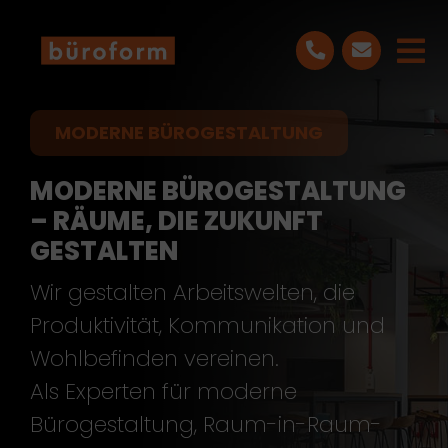
Skip
to
Tog
content
Nav
LEISTUNGEN
MODERNE BÜROGESTALTUNG
MODERNE BÜROGESTALTUNG
PROJEKTE
– RÄUME, DIE ZUKUNFT
GESTALTEN
ÜBER UNS
Wir gestalten Arbeitswelten, die
BLOG
Produktivität, Kommunikation und
Wohlbefinden vereinen.
KONTAKT
Als Experten für moderne
Bürogestaltung, Raum-in-Raum-