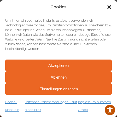
Cookies
ZU UNSEREN ZIELEN
Um Ihnen ein optimales Erlebnis zu bieten, verwenden wir
Technologien wie Cookies, um Geräteinformationen zu speichern bzw.
darauf zuzugreifen. Wenn Sie diesen Technologien zustimmen,
können wir Daten wie das Surfverhalten oder eindeutige IDs auf dieser
Website verarbeiten. Wenn Sie Ihre Zustimmung nicht erteilen oder
zurückziehen, können bestimmte Merkmale und Funktionen
beeinträchtigt werden.
Akzeptieren
KONTAKTIEREN SIE UNS
Ablehnen
PROFESSIONELL BERATEN VON ANFANG AN
VEREINBAREN SIE JETZT IHRE
Einstellungen ansehen
KOSTENFREIE ERSTBERATUNG
büroform GmbH, Stuttgart
Paulinenstraße 51, 70178
ZUM RÜCKRUFFORMULAR
Cookie-
Datenschutzbestimmungen – auf
Impressum büroform
Stuttgart
Richtlinie
einen Blick
GmbH
+49 (0) 711 674184-17