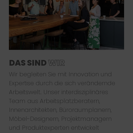
DAS SIND
WIR
Wir begleiten Sie mit Innovation und
Expertise durch die sich verändernde
Arbeitswelt. Unser interdisziplinäres
Team aus Arbeitsplatzberatern,
Innenarchitekten, Büroraumplanern,
Möbel-Designern, Projektmanagern
und Produktexperten entwickelt