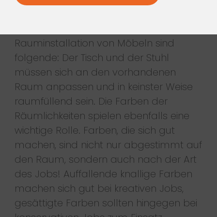
Büro entsprechend ergonomisch
einzurichten. Die Regeln für die
Rauminstallation von Möbeln sind
folgende: Der Tisch und der Stuhl
müssen sich an den vorhandenen
Raum anpassen und in keinster Weise
raumfüllend sein. Die Farben der
Räumlichkeiten spielen ebenfalls eine
wichtige Rolle. Farben, die sich gut
machen, sind nicht nur abgestimmt auf
den Raum, sondern auch nach der Art
des Jobs! Auffallende knallige Farben
machen sich gut bei kreativen Jobs,
gesättigte Farben sollten hingegen bei