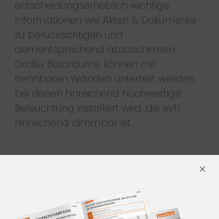
entscheidungserheblich wichtige
Informationen wie Akten & Dokumente
zu berücksichtigen und
dementsprechend abzuschirmen.
Große Büroräume können mit
trennbaren Wänden unterteilt werden,
bei denen hinreichend hochwertige
Beleuchtung installiert wird, die evtl.
hinreichend dimmbar ist.
MODERNE ELEMENTE
FÜHREN ZUM ZIEL
Um Ihre Büroeinrichtung moderner zu