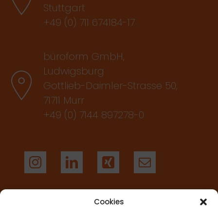
Stuttgart
+49 (0) 711 674184-17
büroform GmbH,
Ludwigsburg
Gottlieb-Daimler-Strasse 50,
71711 Murr
+49 (0) 7144 897278-0
Cookies