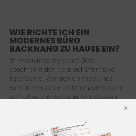
WIE RICHTE ICH EIN
MODERNES BÜRO
BACKNANG ZU HAUSE EIN?
Ein modernes, stylisches Büro
beschränkt sich nicht auf öffentliche
Büroräume. Wer sich ein modernes
Büro zu Hause einrichten möchte, kann
auf zahlreiche Büroeinrichtungsideen
zurückgreifen. Wenn man im Privaten
moderne Büros einrichten möchte, ist
besonders auf die Trennung zwischen
Arbeits- und Wohnbereichen zu achten.