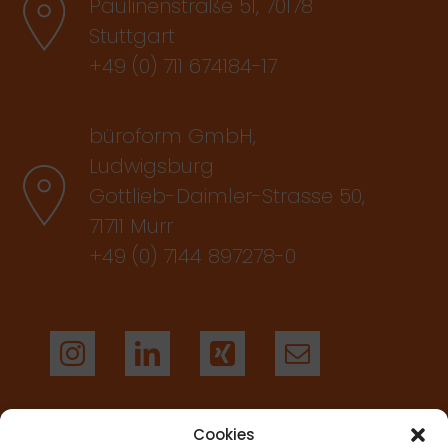
Paulinenstraße 51, 70178
Stuttgart
+49 (0) 711 674184-17
büroform GmbH,
Ludwigsburg
Gottlieb-Daimler-Strasse 50,
71711 Murr
+49 (0) 7144 897278-0
Cookies