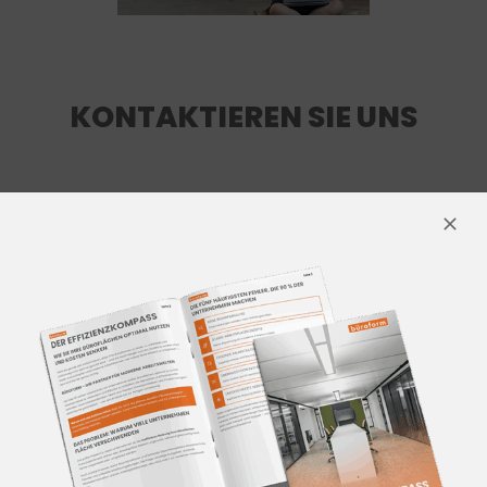
KONTAKTIEREN SIE UNS
Für mehr Informationen
kontaktieren Sie unser Team aus
Innenarchitekten und
Einrichtungsprofis.
Wir beraten Sie gerne!
Jetzt Kontakt aufnehmen!
Telefon:
+49 (0) 7144 897278-0