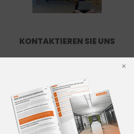
KONTAKTIEREN SIE UNS
Für mehr Informationen
kontaktieren Sie unser Team aus
Innenarchitekten und
Einrichtungsprofis.
Wir beraten Sie gerne!
Jetzt Kontakt aufnehmen!