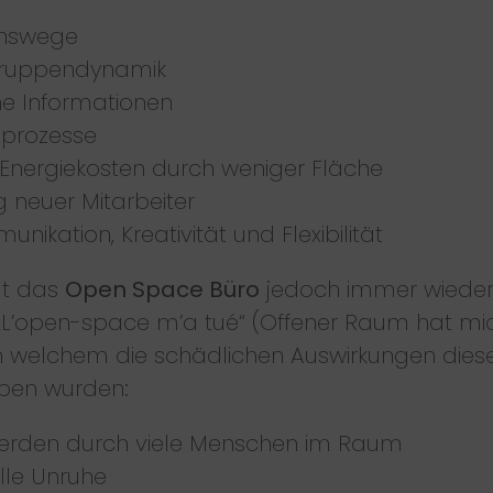
onswege
Gruppendynamik
he Informationen
sprozesse
 Energiekosten durch weniger Fläche
g neuer Mitarbeiter
ikation, Kreativität und Flexibilität
at das
Open Space Büro
jedoch immer wieder m
 „L’open-space m’a tué“ (Offener Raum hat m
in welchem die schädlichen Auswirkungen die
eben wurden:
erden durch viele Menschen im Raum
lle Unruhe