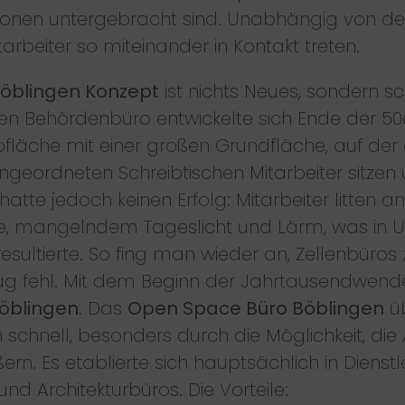
szonen untergebracht sind. Unabhängig von der
beiter so miteinander in Kontakt treten.
öblingen Konzept
ist nichts Neues, sondern s
en Behördenbüro entwickelte sich Ende der 5
fläche mit einer großen Grundfläche, auf der 
geordneten Schreibtischen Mitarbeiter sitzen 
te jedoch keinen Erfolg: Mitarbeiter litten a
uhe, mangelndem Tageslicht und Lärm, was in U
 resultierte. So fing man wieder an, Zellenbüro
ug fehl. Mit dem Beginn der Jahrtausendwend
öblingen
. Das
Open Space Büro Böblingen
ü
chnell, besonders durch die Möglichkeit, die 
ern. Es etablierte sich hauptsächlich in Diens
nd Architekturbüros. Die Vorteile: