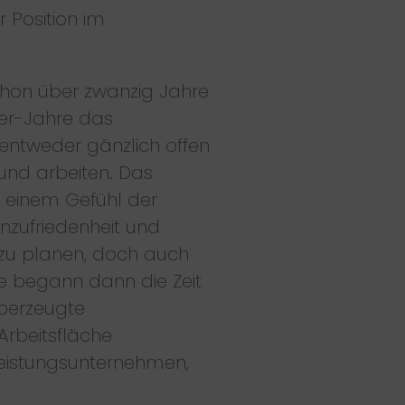
 Position im
chon über zwanzig Jahre
0er-Jahre das
entweder gänzlich offen
und arbeiten. Das
n einem Gefühl der
nzufriedenheit und
s zu planen, doch auch
e begann dann die Zeit
berzeugte
Arbeitsfläche
tleistungsunternehmen,