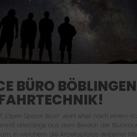
CE BÜRO BÖBLINGEN
FAHRTECHNIK!
riff „Open Space Büro“ wohl eher nach einem K
 kommt allerdings aus dem Bereich der Bürora
um, in welchem die Arbeitsplätze einzelner Mit