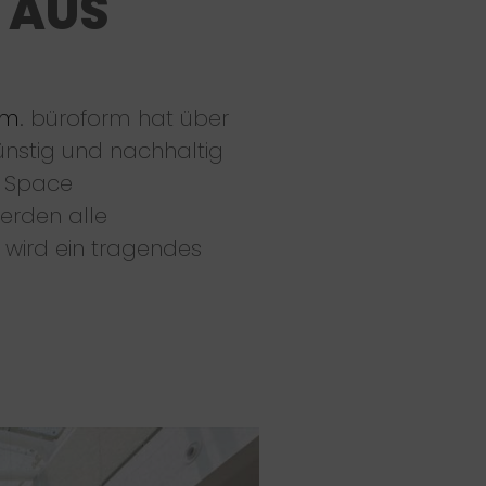
 AUS
rm
. büroform hat über
nstig und nachhaltig
i Space
werden alle
wird ein tragendes