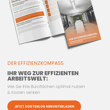
Für mehr Informationen
kontaktieren Sie unser Team aus
Innenarchitekten und
Einrichtungsprofis.
Wir beraten Sie gerne!
Jetzt Kontakt aufnehmen!
Telefon:
+49 (0) 7144 897278-0
DER EFFIZIENZKOMPASS
oder
IHR WEG ZUR EFFIZIENTEN
ARBEITSWELT:
Wie Sie Ihre Büroflächen optimal nutzen
SCHREIBEN SIE UNS
& Kosten senken
JETZT KOSTENLOS HERUNTERLADEN