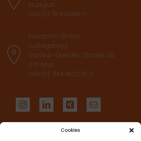
Stuttgart
+49 (0) 711 674184-17
büroform GmbH,
Ludwigsburg
Gottlieb-Daimler-Strasse 50,
71711 Murr
+49 (0) 7144 897278-0
Cookies
AGB’S