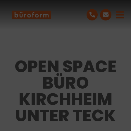
Skip
to
Tog
content
Nav
LEISTUNGEN
PROJEKTE
OPEN SPACE
ÜBER UNS
BÜRO
BLOG
KIRCHHEIM
UNTER TECK
KONTAKT