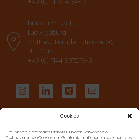
+49 (0) 711 674184-17
büroform GmbH,
Ludwigsburg
Gottlieb-Daimler-Strasse 50,
71711 Murr
+49 (0) 7144 897278-0
Cookies
AGB’S
Um Ihnen ein optimales Erlebnis zu bieten, verwenden wir
Technologien wie Cookies, um Geräteinformationen zu speichern bzw.