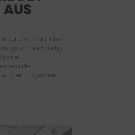
 AUS
rm
. büroform hat über
nstig und nachhaltig
i Space
werden alle
wird ein tragendes