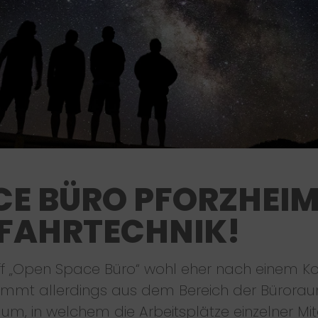
CE BÜRO PFORZHEIM
FAHRTECHNIK!
riff „Open Space Büro“ wohl eher nach einem K
 kommt allerdings aus dem Bereich der Bürora
um, in welchem die Arbeitsplätze einzelner Mit