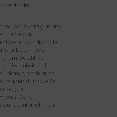
 Position im
chon über zwanzig Jahre
0er-Jahre das
entweder gänzlich offen
und arbeiten. Das
n einem Gefühl der
nzufriedenheit und
s zu planen, doch auch
e begann dann die Zeit
erzeugte
Arbeitsfläche
tleistungsunternehmen,