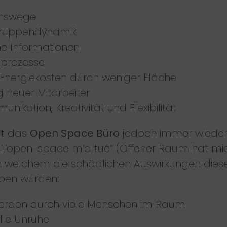
onswege
Gruppendynamik
he Informationen
sprozesse
 Energiekosten durch weniger Fläche
g neuer Mitarbeiter
ikation, Kreativität und Flexibilität
at das
Open Space Büro
jedoch immer wieder m
 „L’open-space m’a tué“ (Offener Raum hat m
in welchem die schädlichen Auswirkungen die
eben wurden:
erden durch viele Menschen im Raum
lle Unruhe