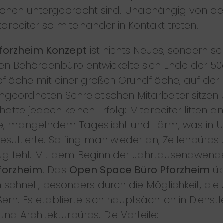
szonen untergebracht sind. Unabhängig von der
beiter so miteinander in Kontakt treten.
forzheim Konzept
ist nichts Neues, sondern s
en Behördenbüro entwickelte sich Ende der 5
fläche mit einer großen Grundfläche, auf der 
geordneten Schreibtischen Mitarbeiter sitzen 
te jedoch keinen Erfolg: Mitarbeiter litten a
uhe, mangelndem Tageslicht und Lärm, was in U
 resultierte. So fing man wieder an, Zellenbüro
ug fehl. Mit dem Beginn der Jahrtausendwend
forzheim
. Das
Open Space Büro Pforzheim
üb
chnell, besonders durch die Möglichkeit, die 
ern. Es etablierte sich hauptsächlich in Diens
nd Architekturbüros. Die Vorteile: