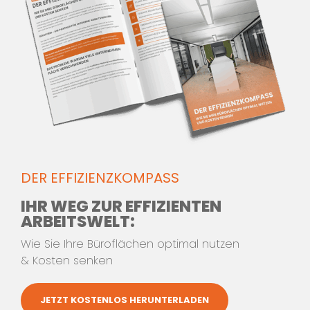
Für mehr Informationen
kontaktieren Sie unser Team aus
Innenarchitekten und
Einrichtungsprofis.
Wir beraten Sie gerne!
Jetzt Kontakt aufnehmen!
Telefon:
+49 (0) 7144 897278-0
DER EFFIZIENZKOMPASS
oder
IHR WEG ZUR EFFIZIENTEN
ARBEITSWELT:
Wie Sie Ihre Büroflächen optimal nutzen
SCHREIBEN SIE UNS
& Kosten senken
JETZT KOSTENLOS HERUNTERLADEN