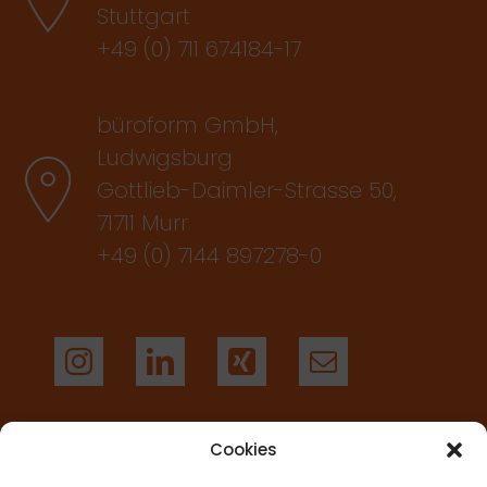
Stuttgart
+49 (0) 711 674184-17
büroform GmbH,
Ludwigsburg
Gottlieb-Daimler-Strasse 50,
71711 Murr
+49 (0) 7144 897278-0
Cookies
AGB’S