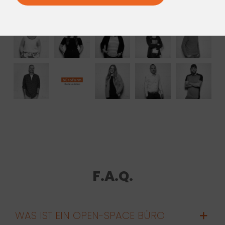
F.A.Q.
WAS IST EIN OPEN-SPACE BÜRO